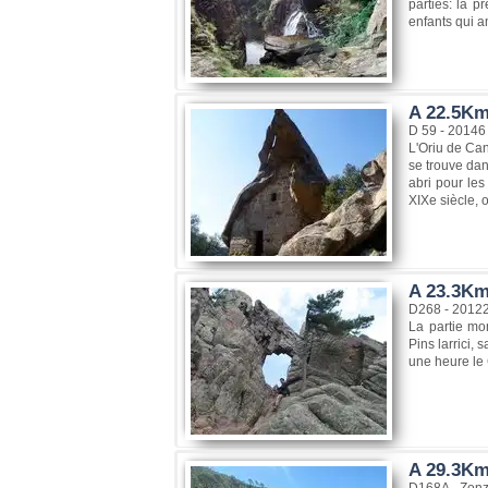
parties: la 
enfants qui a
A 22.5Km,
D 59 - 20146
L'Oriu de Can
se trouve da
abri pour les
XIXe siècle, o
A 23.3Km
D268 - 2012
La partie mo
Pins larrici,
une heure le 
A 29.3Km
D168A - Zonz