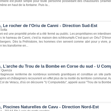
première est plutôt simple pour toute personne possédant des chaussures (vraim
mène en haut de la fontaine. Puis la...
 Le rocher de l'Oriu de Canni - Direction Sud-Est
 Sotta
ni est une propriété privée et a été fermé au public. Les propriétaires en interdisen
ns le hameau de Canni, c'est la maison des schtroumpfs C'est quoi un Oriu? D'éno
 bergers. Dès la Préhistoire, les hommes s'en servent comme abri pour y vivre, p
n les transforme en...
, L'arche du Trou de la Bombe en Corse du sud - U Comp
2 Quenza
ntagneuse renferme de nombreux sommets granitiques et constitue un site partic
 sapins et châtaigniers recouvrent en effet plus de la moitié du territoire communal.
Col de Velacu, d'où on découvre "U Compuleddu", appelé aussi "Trou de la Bombe"
, Piscines Naturelles de Cavu - Direction Nord-Est
a - 20144 Ste Lucie de porto vecchio