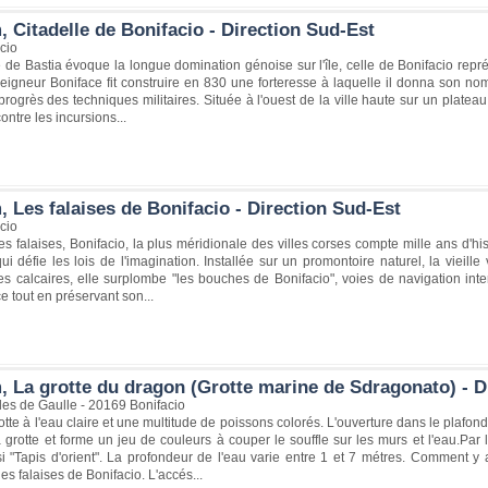
 Citadelle de Bonifacio - Direction Sud-Est
cio
le de Bastia évoque la longue domination génoise sur l'île, celle de Bonifacio rep
eigneur Boniface fit construire en 830 une forteresse à laquelle il donna son nom
progrès des techniques militaires. Située à l'ouest de la ville haute sur un plateau é
ontre les incursions...
 Les falaises de Bonifacio - Direction Sud-Est
cio
s falaises, Bonifacio, la plus méridionale des villes corses compte mille ans d'his
i défie les lois de l'imagination. Installée sur un promontoire naturel, la vieille
es calcaires, elle surplombe "les bouches de Bonifacio", voies de navigation inte
e tout en préservant son...
, La grotte du dragon (Grotte marine de Sdragonato) - D
es de Gaulle - 20169 Bonifacio
tte à l'eau claire et une multitude de poissons colorés. L'ouverture dans le plafond
a grotte et forme un jeu de couleurs à couper le souffle sur les murs et l'eau.Par 
i "Tapis d'orient". La profondeur de l'eau varie entre 1 et 7 métres. Comment y
es falaises de Bonifacio. L'accés...