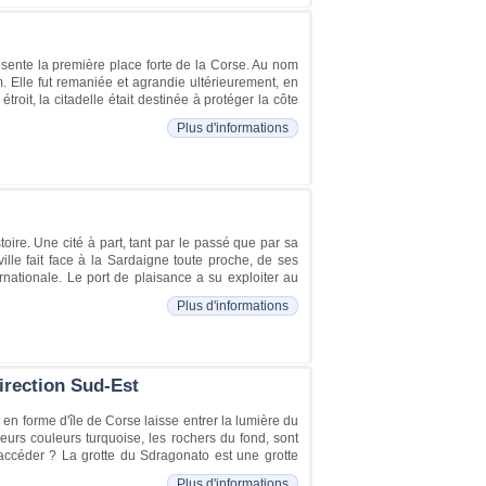
résente la première place forte de la Corse. Au nom
. Elle fut remaniée et agrandie ultérieurement, en
troit, la citadelle était destinée à protéger la côte
Plus d'informations
toire. Une cité à part, tant par le passé que par sa
 ville fait face à la Sardaigne toute proche, de ses
rnationale. Le port de plaisance a su exploiter au
Plus d'informations
irection Sud-Est
 en forme d'île de Corse laisse entrer la lumière du
leurs couleurs turquoise, les rochers du fond, sont
 accéder ? La grotte du Sdragonato est une grotte
Plus d'informations