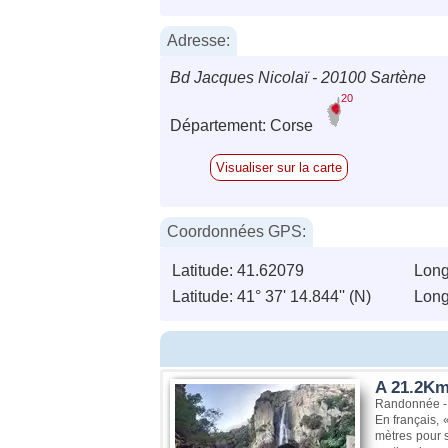
Adresse:
Bd Jacques Nicolaï - 20100 Sartène
20
Département: Corse
Visualiser sur la carte
Coordonnées GPS:
Latitude: 41.62079
Long
Latitude: 41° 37' 14.844'' (N)
Longi
A 21.2Km,
Randonnée - 
En français, 
mètres pour 