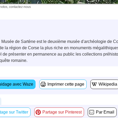
photos, contactez-nous
le Musée de Sartène est le deuxième musée d'archéologie de Cor
 de la région de Corse la plus riche en monuments mégalithique
l de présenter en permanence au public les collections préhistor
nquête romaine.
idage avec Waze
Imprimer cette page
Wikipedia
tage sur Twitter
Partage sur Pinterest
Par Email