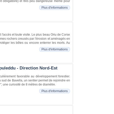
ent obligatoire) et très peu dangereuse même pour
Plus d'informations
t l'accès et toute visite. Le plus beau Oriu de Corse
rmes rochers creusés par l'érosion et aménagés en
rotéger les bêtes ou encore enterrer les morts. Au
Plus d'informations
uleddu - Direction Nord-Est
ulièrement favorable au développement forestier.
 Au sud de Bavella, un sentier permet de rejoindre en
, une curiosité de 8 mètres de diamètre.
Plus d'informations