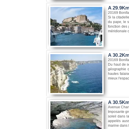
A 29.9Km,
20169 Bonifa
Si la citadel
du pape, le s
fonction des 
méridionale c
A 30.2Km,
20169 Bonifa
Du haut de se
géographie qu
hautes falais
mieux l'espac
A 30.5Km
Avenue Charl
Imposante gro
soleil dans l
appelés auss
marine dans l