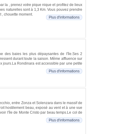
r la , prenez votre pique nique et profitez de lieux
cines naturelles sont à 1,3 Km. Vous pouvez prendre
it , chouette moment.
Plus d'informations
une des baies les plus dépaysantes de l'île.Ses 2
pressent durant toute la saison. Même affluence sur
aux jours.La Rondinara est accessible par une petite
Plus d'informations
Vecchio, entre Zonza et Solenzara dans le massif de
roit hostilement beau, exposé au vent et à une vue
voir l'île de Monte Cristo par beau temps.Le col de
Plus d'informations