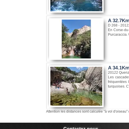
A 32.7Km
D 268 - 201
En Corse-du-
Purcaraccia. 
A 34.1Km
20122 Quen
Les cascades
fréquentées 
turquoises. C
Attention les distances sont calculée "à vol d'oiseau" 
Contactez-nous