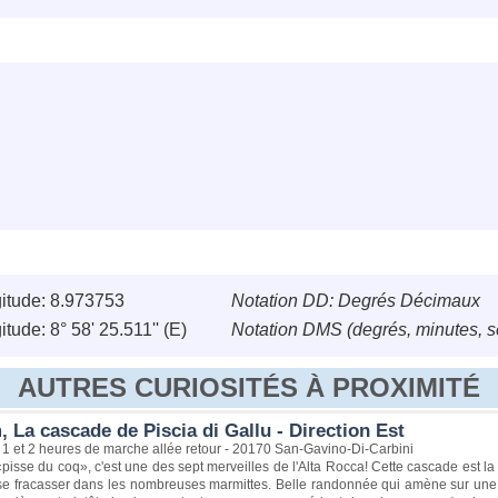
itude: 8.973753
Notation DD: Degrés Décimaux
tude: 8° 58' 25.511'' (E)
Notation DMS (degrés, minutes, 
AUTRES CURIOSITÉS À PROXIMITÉ
 La cascade de Piscia di Gallu - Direction Est
1 et 2 heures de marche allée retour - 20170 San-Gavino-Di-Carbini
«pisse du coq», c'est une des sept merveilles de l'Alta Rocca! Cette cascade est la
se fracasser dans les nombreuses marmittes. Belle randonnée qui amène sur une 