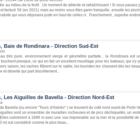
be au milieu de la forêt . Un moment de détente et rafraîchissant ! Si vous passez pa
est facturé 5€ (en 2021) mais au moins vous êtes garer tranquille, ensuite les pis
ratuite qui vous déposera juste en haut de celles ci . Franchement , superbe endro
, Baie de Rondinara - Direction Sud-Est
cio
 eau très pure, environnement vierge et géométrie parfaite... la Rondinara est 
 touchent presque, ce qui en fait un excellent mouillage pour les bateaux, qui s'y 
, hors saison, les vaches flânent sur le sable, les touristes les chassent dès les be
e et déserte qui part discrètement...
 Les Aiguilles de Bavella - Direction Nord-Est
za
 de Bavella (ou encore "Tours d'Asinéo" ) se trouvent du coté nord ouest de Porto-
iguilles sont un ensemble de murailles rocheuses et de pics déchiquetés, un end
Elles culiminent à 1899 m avec une vue imprenable sur la mer et la possibilité de 
3 m) est considéré comme le plus beau...