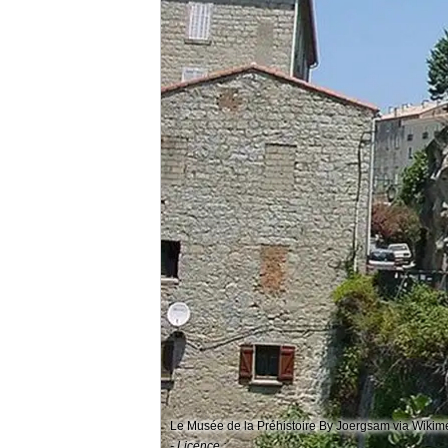
Le Musée de la Préhistoire By Joergsam via Wik
- Licence :