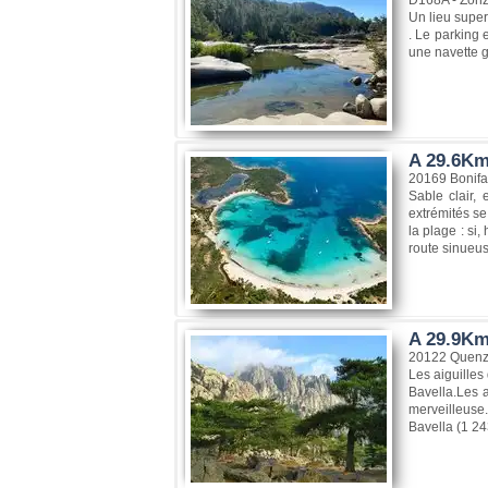
Un lieu super
. Le parking 
une navette g
A 29.6Km
20169 Bonifa
Sable clair,
extrémités se
la plage : si
route sinueus
A 29.9Km,
20122 Quen
Les aiguilles
Bavella.Les a
merveilleuse.
Bavella (1 24