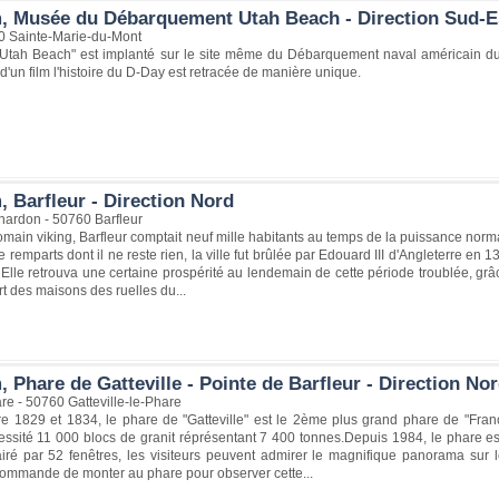
, Musée du Débarquement Utah Beach - Direction Sud-E
0 Sainte-Marie-du-Mont
Utah Beach" est implanté sur le site même du Débarquement naval américain du 
d'un film l'histoire du D-Day est retracée de manière unique.
 Barfleur - Direction Nord
hardon - 50760 Barfleur
omain viking, Barfleur comptait neuf mille habitants au temps de la puissance nor
 remparts dont il ne reste rien, la ville fut brûlée par Edouard III d'Angleterre en 
 Elle retrouva une certaine prospérité au lendemain de cette période troublée, gr
rt des maisons des ruelles du...
 Phare de Gatteville - Pointe de Barfleur - Direction No
re - 50760 Gatteville-le-Phare
tre 1829 et 1834, le phare de "Gatteville" est le 2ème plus grand phare de "Fran
essité 11 000 blocs de granit réprésentant 7 400 tonnes.Depuis 1984, le phare es
iré par 52 fenêtres, les visiteurs peuvent admirer le magnifique panorama sur 
ommande de monter au phare pour observer cette...