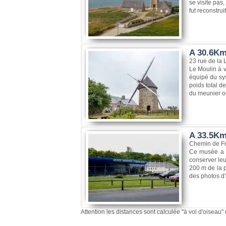
se visite pas,
fut reconstrui
A 30.6Km,
23 rue de la 
Le Moulin à v
équipé du sys
poids total d
du meunier ou
A 33.5Km
Chemin de Fo
Ce musée a é
conserver leu
200 m de la p
des photos d'
Attention les distances sont calculée "à vol d'oiseau" 