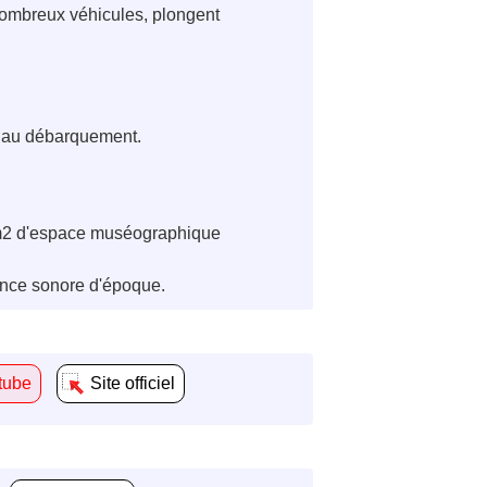
 nombreux véhicules, plongent
n au débarquement.
 m2 d'espace muséographique
ance sonore d'époque.
tube
Site officiel