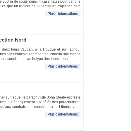
 de 350 m de souterrains, 4 casemates pour canons
 que fut le "Mur de l'Atlantique".Projection d'un
Plus d'informations
ection Nord
 deux tours Vauban, à la Hougue et sur Tatihou,
es sites français, représentant chacun une facette
Vaast constituent l'archétype des tours tronconiques
Plus d'informations
sur lequel le parachutiste John Steele est resté
vivre le Débarquement aux côtés des parachutistes
qu'aux combats qui menèrent à la Liberté, vous
Plus d'informations