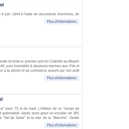
st
6 juin 1944.A l'aide de documents d'archives, de
Plus d'informations
mande et resta le premier port du Cotentin au Moyen
1348, puis incendiée à plusieurs reprises aux XVe et
âce à la pêche et au commerce assuré par son petit
Plus d'informations
rd
ce" avec 75 m de haut. L'édition de ce "cierge de
t automatisé. Après avoir gravi un escalier de 365
le "Val de Saire" et la mer de la "Manche". Guide
Plus d'informations