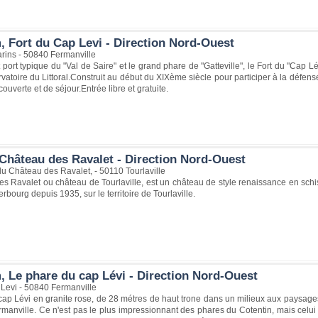
, Fort du Cap Levi - Direction Nord-Ouest
rins - 50840 Fermanville
t port typique du "Val de Saire" et le grand phare de "Gatteville", le Fort du "Cap 
vatoire du Littoral.Construit au début du XIXème siècle pour participer à la défens
ouverte et de séjour.Entrée libre et gratuite.
Château des Ravalet - Direction Nord-Ouest
u Château des Ravalet, - 50110 Tourlaville
s Ravalet ou château de Tourlaville, est un château de style renaissance en schis
erbourg depuis 1935, sur le territoire de Tourlaville.
, Le phare du cap Lévi - Direction Nord-Ouest
 Levi - 50840 Fermanville
ap Lévi en granite rose, de 28 métres de haut trone dans un milieux aux paysages 
rmanville. Ce n'est pas le plus impressionnant des phares du Cotentin, mais celui ci