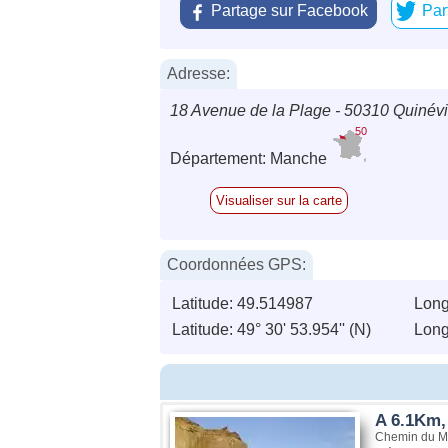
Partage sur Facebook
Par
Adresse:
18 Avenue de la Plage - 50310 Quinévi
50
Département: Manche
Visualiser sur la carte
Coordonnées GPS:
Latitude: 49.514987
Long
Latitude: 49° 30' 53.954'' (N)
Long
A 6.1Km, 
Chemin du Mon