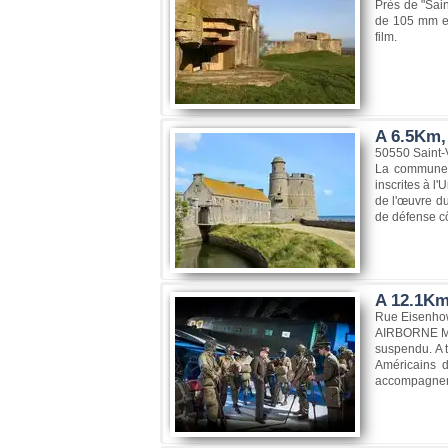
Près de "Sai
de 105 mm et
film.
A 6.5Km,
50550 Saint-
La commune d
inscrites à l
de l'œuvre du
de défense cô
A 12.1Km
Rue Eisenhow
AIRBORNE MUS
suspendu. A 
Américains d
accompagnerez