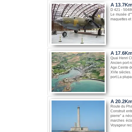
A 13.7Km
D 421 - 5048
Le musée d'"
maquettes et 
A 17.6Km,
Quai Henri C
Ancien port r
Age.Ceinte de
XVIe siècles.
port.La plupa
A 20.2Km,
Route du Pha
Construit en
pierre" a néc
marches écla
Voyageur rec