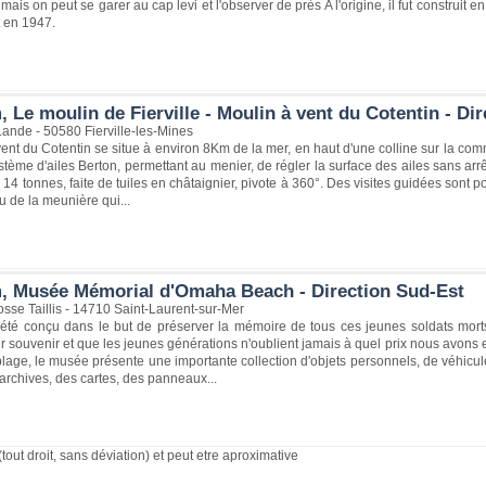
 mais on peut se garer au cap levi et l'observer de près A l'origine, il fut construit 
t en 1947.
 Le moulin de Fierville - Moulin à vent du Cotentin - Di
Lande - 50580 Fierville-les-Mines
ent du Cotentin se situe à environ 8Km de la mer, en haut d'une colline sur la com
tème d'ailes Berton, permettant au menier, de régler la surface des ailes sans arrête
e 14 tonnes, faite de tuiles en châtaignier, pivote à 360°. Des visites guidées son
 de la meunière qui...
, Musée Mémorial d'Omaha Beach - Direction Sud-Est
sse Taillis - 14710 Saint-Laurent-sur-Mer
té conçu dans le but de préserver la mémoire de tous ces jeunes soldats mor
r souvenir et que les jeunes générations n'oublient jamais à quel prix nous avons
lage, le musée présente une importante collection d'objets personnels, de véhic
archives, des cartes, des panneaux...
(tout droit, sans déviation) et peut etre aproximative