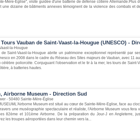
nte-Mère-Église", visite guidée d'une batterie de défense côtière Allemande.Plus
 une dizaine de bâtiments annexes témoignent de la violence des combats et de ce
 Tours Vauban de Saint-Vaast-la-Hougue (UNESCO) - Dir
Vaast-la-Hougue
e Saint-Vaast-la-Hougue abrite un patrimoine exceptionnel représenté par ses
'Unesco en 2008 dans le cadre du Réseau des Sites majeurs de Vauban, avec 11 autr
 célèbre poliorcète. Conjuguant l'observation et le tir à la mer, les tours de Saint-
tière, à batteries hautes.
, Airborne Museum - Direction Sud
er - 50480 Sainte-Mère-Église
EUML'Airborne Museum est situé au cœur de Sainte-Mère-Eglise, face au clocher 
travers une muséographie spectaculaire et réaliste, l'Airborne Museum vous fera 
es 82ème et 101ème Airborne. De la préparation du Jour-J en Angleterre, jus
 les troupes aéroportées dans leur chemin vers la...