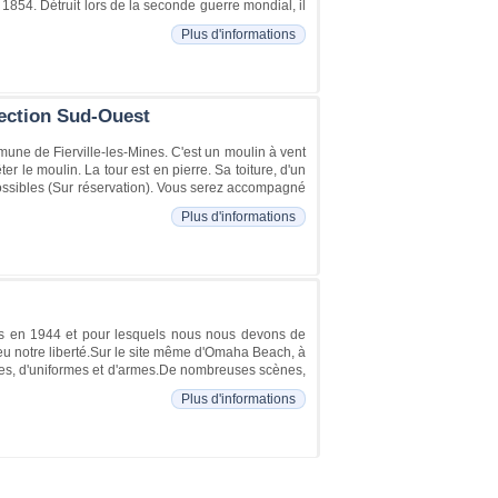
en 1854. Détruit lors de la seconde guerre mondial, il
Plus d'informations
rection Sud-Ouest
mune de Fierville-les-Mines. C'est un moulin à vent
r le moulin. La tour est en pierre. Sa toiture, d'un
t possibles (Sur réservation). Vous serez accompagné
Plus d'informations
ts en 1944 et pour lesquels nous nous devons de
 eu notre liberté.Sur le site même d'Omaha Beach, à
ules, d'uniformes et d'armes.De nombreuses scènes,
Plus d'informations