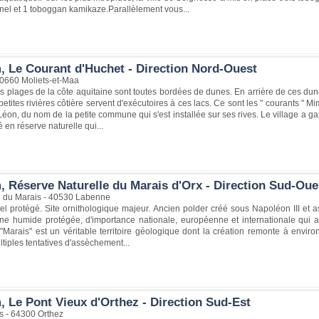
nel et 1 toboggan kamikaze.Parallèlement vous...
, Le Courant d'Huchet - Direction Nord-Ouest
40660 Moliets-et-Maa
plages de la côte aquitaine sont toutes bordées de dunes. En arrière de ces dunes
petites rivières côtière servent d'exécutoires à ces lacs. Ce sont les " courants " M
 Léon, du nom de la petite commune qui s'est installée sur ses rives. Le village 
 en réserve naturelle qui...
, Réserve Naturelle du Marais d'Orx - Direction Sud-Oue
 du Marais - 40530 Labenne
l protégé. Site ornithologique majeur. Ancien polder créé sous Napoléon III et as
ne humide protégée, d'importance nationale, européenne et internationale qui a
Marais" est un véritable territoire géologique dont la création remonte à envir
ltiples tentatives d'assèchement...
, Le Pont Vieux d'Orthez - Direction Sud-Est
s - 64300 Orthez