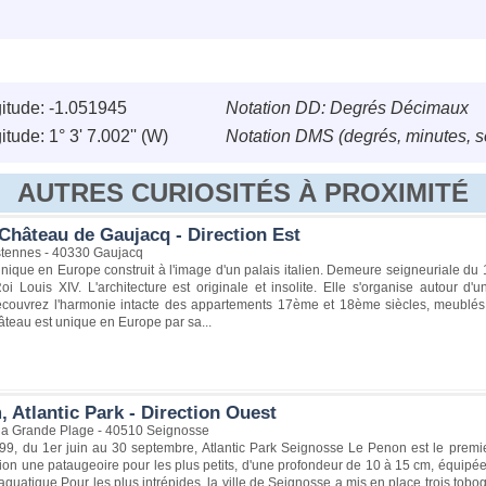
itude: -1.051945
Notation DD: Degrés Décimaux
tude: 1° 3' 7.002'' (W)
Notation DMS (degrés, minutes, 
AUTRES CURIOSITÉS À PROXIMITÉ
Château de Gaujacq - Direction Est
tennes - 40330 Gaujacq
ique en Europe construit à l'image d'un palais italien. Demeure seigneuriale du
 Louis XIV. L'architecture est originale et insolite. Elle s'organise autour d'
 Découvrez l'harmonie intacte des appartements 17ème et 18ème siècles, meublés
âteau est unique en Europe par sa...
 Atlantic Park - Direction Ouest
la Grande Plage - 40510 Seignosse
99, du 1er juin au 30 septembre, Atlantic Park Seignosse Le Penon est le premi
tion une pataugeoire pour les plus petits, d'une profondeur de 10 à 15 cm, équipé
uatique.Pour les plus intrépides, la ville de Seignosse a mis en place trois tobo