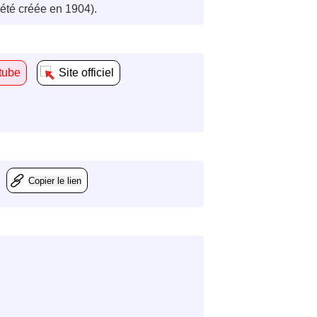
 été créée en 1904).
tube
Site officiel
Copier le lien