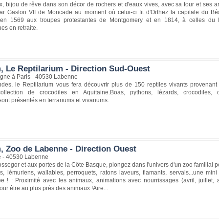
, bijou de rêve dans son décor de rochers et d'eaux vives, avec sa tour et ses ar
 Gaston VII de Moncade au moment où celui-ci fit d'Orthez la capitale du Béarn
: en 1569 aux troupes protestantes de Montgomery et en 1814, à celles du D
s en retraite.
, Le Reptilarium - Direction Sud-Ouest
gne à Paris - 40530 Labenne
des, le Reptilarium vous fera découvrir plus de 150 reptiles vivants provenant 
ollection de crocodiles en Aquitaine.Boas, pythons, lézards, crocodiles, 
ont présentés en terrariums et vivariums.
, Zoo de Labenne - Direction Ouest
e - 40530 Labenne
ssegor et aux portes de la Côte Basque, plongez dans l'univers d'un zoo familial 
s, lémuriens, wallabies, perroquets, ratons laveurs, flamants, servals...une mi
! : Proximité avec les animaux, animations avec nourrissages (avril, juillet, a
pour être au plus près des animaux !Aire...