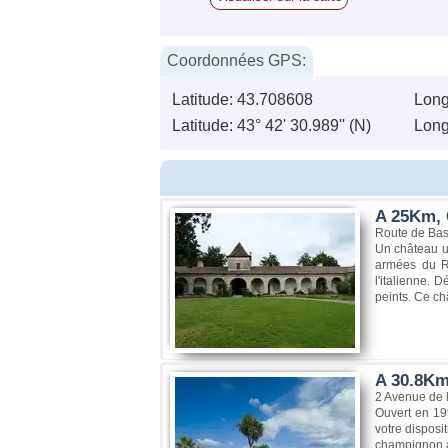
Coordonnées GPS:
Latitude: 43.708608
Long
Latitude: 43° 42' 30.989'' (N)
Longi
A 25Km, 
Route de Bas
Un château un
armées du Roi
l'italienne.
peints. Ce ch
A 30.8Km,
2 Avenue de 
Ouvert en 19
votre disposi
champignon aq