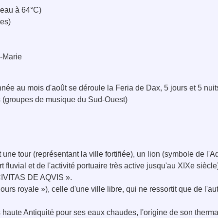
 eau à 64°C)
es)
-Marie
nnée au mois d'août se déroule la Feria de Dax, 5 jours et 5 nuit
as (groupes de musique du Sud-Ouest)
 une tour (représentant la ville fortifiée), un lion (symbole de l'
t fluvial et de l'activité portuaire très active jusqu'au XIXe sièc
« CIVITAS DE AQVIS ».
rs royale »), celle d'une ville libre, qui ne ressortit que de l'a
s haute Antiquité pour ses eaux chaudes, l'origine de son therma