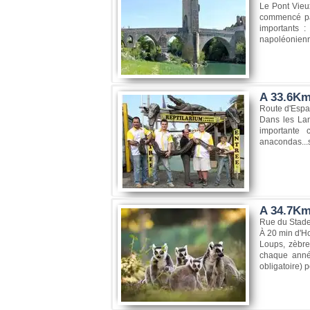
Le Pont Vieux
commencé par
importants 
napoléonienne
A 33.6Km
Route d'Espa
Dans les Lan
importante c
anacondas...s
A 34.7Km
Rue du Stad
À 20 min d'Ho
Loups, zèbre
chaque année 
obligatoire) 