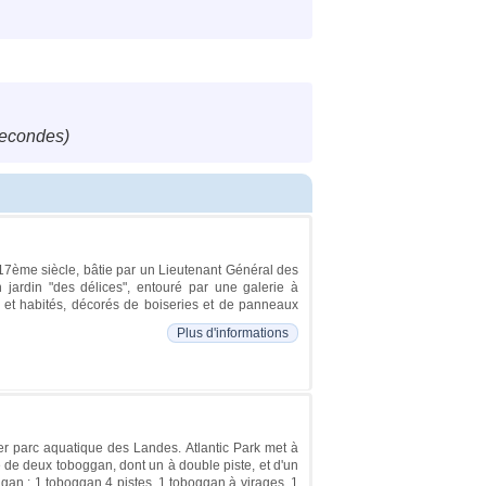
secondes)
 17ème siècle, bâtie par un Lieutenant Général des
un jardin "des délices", entouré par une galerie à
 et habités, décorés de boiseries et de panneaux
Plus d'informations
er parc aquatique des Landes. Atlantic Park met à
e de deux toboggan, dont un à double piste, et d'un
ggan : 1 toboggan 4 pistes, 1 toboggan à virages, 1