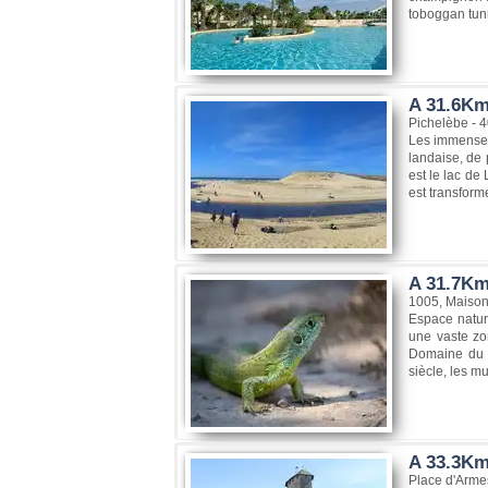
toboggan tun
A 31.6Km
Pichelèbe - 
Les immenses 
landaise, de 
est le lac de
est transformé
A 31.7Km
1005, Maison
Espace nature
une vaste zo
Domaine du "
siècle, les mu
A 33.3Km
Place d'Arme