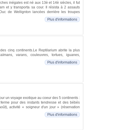
ches inégales est né aux 13è et 14è siècles, il fut
 et y transporta sa cour. Il résista à 2 assauts
uc de Wellignton lancées derrière les troupes
Plus d'informations
des cinq continents.Le Reptilarium abrite la plus
caïmans, varans, couleuvres, tortues, iguanes,
Plus d'informations
pour un voyage exotique au coeur des 5 continents :
ni ferme pour des instants tendresse et des bébés
oût), activité « soigneur d'un jour » (réservation
Plus d'informations