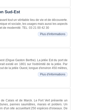
ion Sud-Est
 avant tout un véritable lieu de vie et de découverte.
nomique et sociale, les usages mais aussi les aspects
e et de modernité. TEL: 03 21 00 42 30
Plus d'informations
Ouest (Digue Gaston Berthe). La jetée Est du port de
ait existé en 1801 sur l'extrémité de la jetée. Par
out de la jetée Ouest, longue d'environ 450 mètres,
Plus d'informations
 de Calais et de Marck. Le Fort Vert présente un
 dunes, pannes saumâtres, marais et polders. Un
in d'un site accueillant 250 espèces d'oiseaux. De