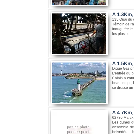
A 1.3Km, 
135 Quai du 
Témoin de l'hi
Inaugurée le 
les plus cont
A 1.5Km, 
Digue Gaston
L'entrée du p
Calais a conn
beau temps, i
se dresse un 
A 4.7Km, 
62730 Marck
Les dunes du
ensemble de 
belvédère, de