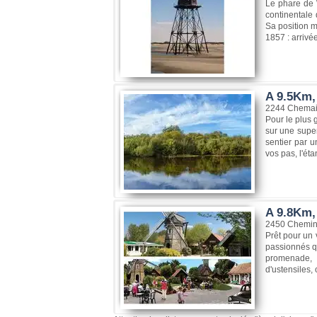
Le phare de W
continentale 
Sa position m
1857 : arrivée
A 9.5Km,
2244 Chemain
Pour le plus 
sur une super
sentier par u
vos pas, l'éta
A 9.8Km, 
2450 Chemin 
Prêt pour un 
passionnés qu
promenade, v
d'ustensiles,