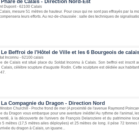
Phare de Calais - Direction Nord-Est
nt Dupont - 62100 Calais
alais, mesure 51 mètres de hauteur. Pour ceux qui ne sont pas effrayés par la m
mpensera leurs efforts. Au rez-de-chaussée : salle des techniques de signalisati
Le Beffroi de l'Hôtel de Ville et les 6 Bourgeois de calai
at Inconnu - 62100 calais
ille de Calais est situé place du Soldat Inconnu à Calais. Son beffroi est inscr
Calais, célébre scupture d'auguste Rodin. Cette sculpture est dédiée aux habitant
347.
 La Compagnie du Dragon - Direction Nord
inston Churchill - Proche frond de mer (A proximité de l'avenue Raymond Poincar
 du Dragon vous embarque pour une aventure inédite! Au rythme de l'animal, le
nté, à la découverte de l'univers de François Delaroziere et du patrimoine loc
e 5 métres (17,5 mètres ailes déployées) et 25 mètres de long. il pése 72 tonnes
arrivée du dragon à Calais, un iguane...