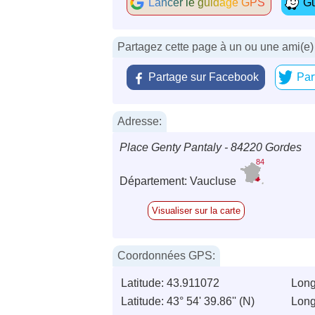
Lancer le guidage GPS
Gu
Partagez cette page à un ou une ami(e)
Partage sur Facebook
Par
Adresse:
Place Genty Pantaly - 84220 Gordes
84
Département: Vaucluse
Visualiser sur la carte
Coordonnées GPS:
Latitude: 43.911072
Long
Latitude: 43° 54' 39.86'' (N)
Longi