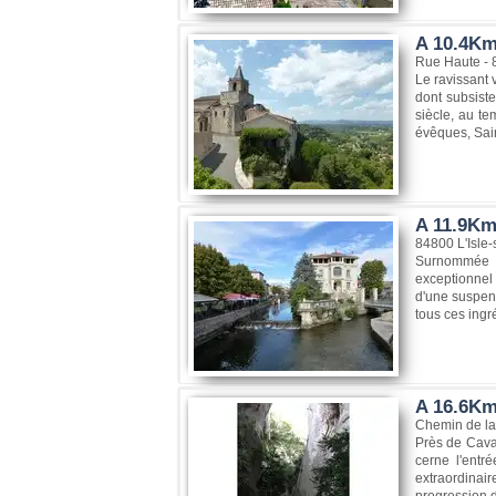
A 10.4Km
Rue Haute -
Le ravissant 
dont subsiste
siècle, au te
évêques, Saint 
A 11.9Km,
84800 L'Isle-
Surnommée "l
exceptionnel 
d'une suspens
tous ces ingr
A 16.6Km
Chemin de la
Près de Cavai
cerne l'entr
extraordinair