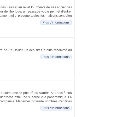
 des Fées et au relief tourmenté de ses anciennes
 tour de l'horloge, un passage voûté permet d'entrer
aiment jolie, presque toutes les maisons sont bien
Plus d'informations
faire de Roussillon un des sites le plus renommé du
Plus d'informations
ilaire, ancien prieuré où s'arrêta St Louis à son
 tout proche offre une superbe vue panoramique. La
 son campanile. Ménerbes possède nombres d'édifices
Plus d'informations