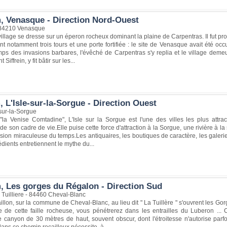
, Venasque - Direction Nord-Ouest
 84210 Venasque
village se dresse sur un éperon rocheux dominant la plaine de Carpentras. Il fut 
nt notamment trois tours et une porte fortifiée : le site de Venasque avait été o
mps des invasions barbares, l'évêché de Carpentras s'y replia et le village dem
Siffrein, y fit bâtir sur les...
 L'Isle-sur-la-Sorgue - Direction Ouest
sur-la-Sorgue
a Venise Comtadine", L'Isle sur la Sorgue est l'une des villes les plus attra
de son cadre de vie.Elle puise cette force d'attraction à la Sorgue, une rivière à l
ion miraculeuse du temps.Les antiquaires, les boutiques de caractère, les galerie
édients entretiennent le mythe du...
, Les gorges du Régalon - Direction Sud
 Tuilliere - 84460 Cheval-Blanc
llon, sur la commune de Cheval-Blanc, au lieu dit " La Tuillère " s'ouvrent les Gor
ée de cette faille rocheuse, vous pénétrerez dans les entrailles du Luberon ..
e canyon de 30 mètres de haut, souvent obscur, dont l'étroitesse n'autorise parf