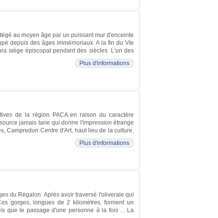
protégé au moyen âge par un puissant mur d'enceinte
ccupé depuis des âges immémoriaux. A la fin du VIe
eura siège épiscopal pendant des siècles. L'un des
Plus d'informations
ctives de la région PACA en raison du caractère
a source jamais tarie qui donne l'impression étrange
s, Campredon Centre d'Art, haut lieu de la culture,
Plus d'informations
ges du Régalon. Après avoir traversé l'oliveraie qui
. Ces gorges, longues de 2 kilomètres, forment un
ois que le passage d'une personne à la fois ... La