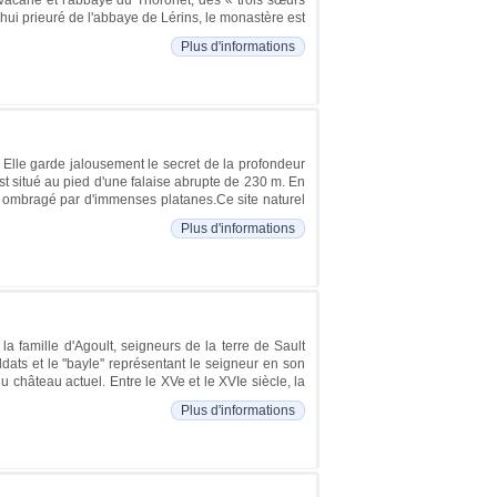
lvacane et l'abbaye du Thoronet, des « trois sœurs
ui prieuré de l'abbaye de Lérins, le monastère est
Plus d'informations
Elle garde jalousement le secret de la profondeur
st situé au pied d'une falaise abrupte de 230 m. En
u ombragé par d'immenses platanes.Ce site naturel
Plus d'informations
la famille d'Agoult, seigneurs de la terre de Sault
dats et le ''bayle'' représentant le seigneur en son
u château actuel. Entre le XVe et le XVIe siècle, la
Plus d'informations