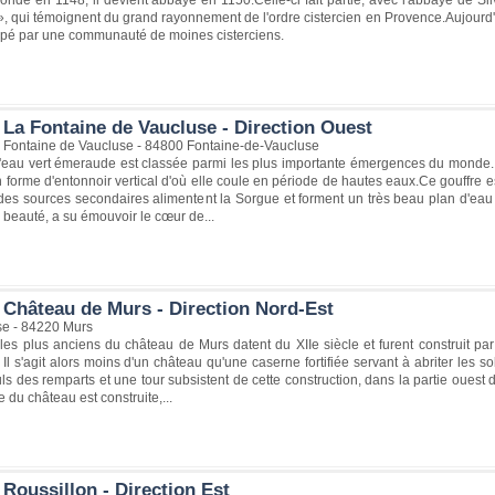
ndé en 1148, il devient abbaye en 1150.Celle-ci fait partie, avec l'abbaye de Si
, qui témoignent du grand rayonnement de l'ordre cistercien en Provence.Aujourd'h
upé par une communauté de moines cisterciens.
 La Fontaine de Vaucluse - Direction Ouest
 Fontaine de Vaucluse - 84800 Fontaine-de-Vaucluse
l'eau vert émeraude est classée parmi les plus importante émergences du monde. 
n forme d'entonnoir vertical d'où elle coule en période de hautes eaux.Ce gouffre e
 des sources secondaires alimentent la Sorgue et forment un très beau plan d'ea
 beauté, a su émouvoir le cœur de...
 Château de Murs - Direction Nord-Est
se - 84220 Murs
les plus anciens du château de Murs datent du XIIe siècle et furent construit par 
Il s'agit alors moins d'un château qu'une caserne fortifiée servant à abriter les sol
s des remparts et une tour subsistent de cette construction, dans la partie ouest d
e du château est construite,...
Roussillon - Direction Est