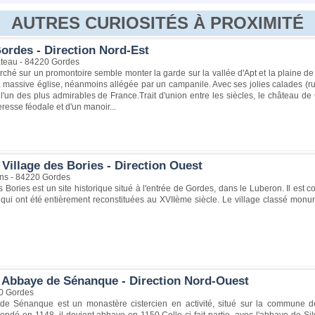
AUTRES CURIOSITÉS À PROXIMITÉ
ordes - Direction Nord-Est
teau - 84220 Gordes
rché sur un promontoire semble monter la garde sur la vallée d'Apt et la plaine d
 massive église, néanmoins allégée par un campanile. Avec ses jolies calades (r
 l'un des plus admirables de France.Trait d'union entre les siècles, le château de 
teresse féodale et d'un manoir...
Village des Bories - Direction Ouest
ns - 84220 Gordes
s Bories est un site historique situé à l'entrée de Gordes, dans le Luberon. Il est c
 qui ont été entièrement reconstituées au XVIIème siècle. Le village classé mo
 Abbaye de Sénanque - Direction Nord-Ouest
0 Gordes
e Sénanque est un monastère cistercien en activité, situé sur la commune de