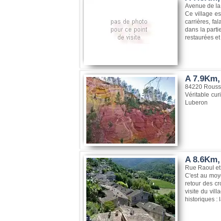
Avenue de la 
Ce village e
carrières, fa
dans la parti
restaurées et
A 7.9Km, 
84220 Roussi
Véritable cur
Luberon
A 8.6Km,
Rue Raoul et
C'est au moy
retour des cr
visite du vil
historiques : 