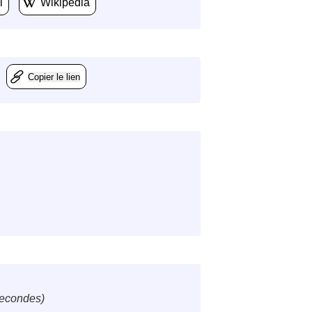
l
Wikipedia
Copier le lien
secondes)