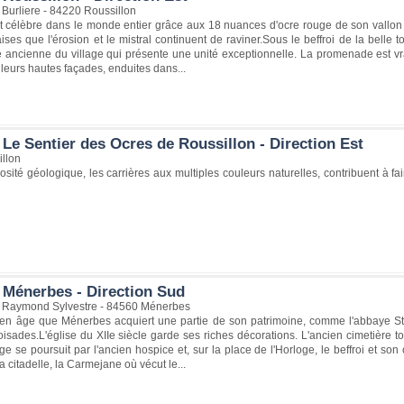
Burliere - 84220 Roussillon
st célèbre dans le monde entier grâce aux 18 nuances d'ocre rouge de son vallon
laises que l'érosion et le mistral continuent de raviner.Sous le beffroi de la belle
e ancienne du village qui présente une unité exceptionnelle. La promenade est vr
 leurs hautes façades, enduites dans...
Le Sentier des Ocres de Roussillon - Direction Est
llon
iosité géologique, les carrières aux multiples couleurs naturelles, contribuent à 
 Ménerbes - Direction Sud
 Raymond Sylvestre - 84560 Ménerbes
en âge que Ménerbes acquiert une partie de son patrimoine, comme l'abbaye St H
oisades.L'église du XIIe siècle garde ses riches décorations. L'ancien cimetière
lage se poursuit par l'ancien hospice et, sur la place de l'Horloge, le beffroi et
la citadelle, la Carmejane où vécut le...