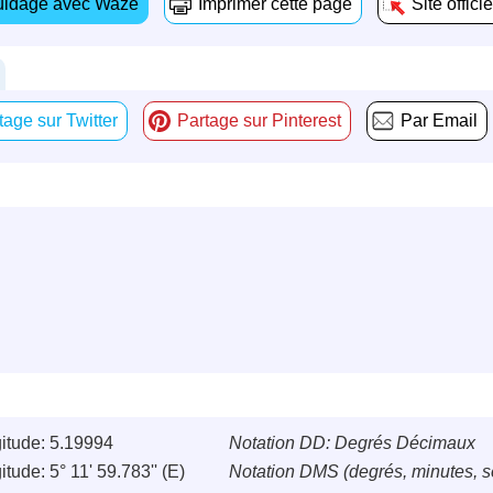
idage avec Waze
Imprimer cette page
Site officie
tage sur Twitter
Partage sur Pinterest
Par Email
itude: 5.19994
Notation DD: Degrés Décimaux
tude: 5° 11' 59.783'' (E)
Notation DMS (degrés, minutes, 