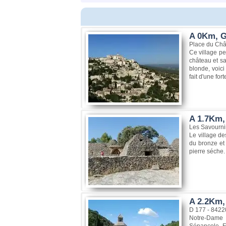
A 0Km, G
Place du Châ
Ce village pe
château et sa
blonde, voici
fait d'une for
A 1.7Km, 
Les Savourni
Le village de
du bronze et
pierre séche.
A 2.2Km,
D 177 - 8422
Notre-Dame d