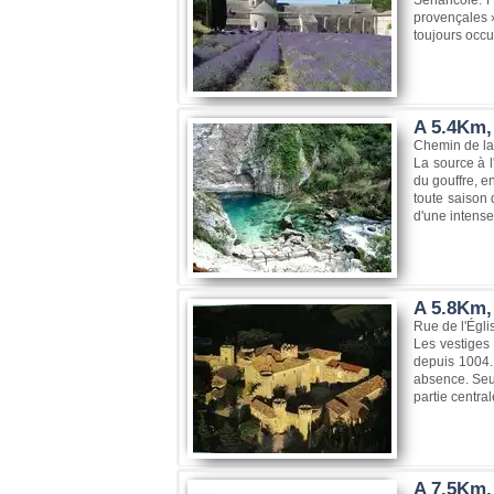
Sénancole. Fo
provençales »
toujours occ
A 5.4Km,
Chemin de la
La source à 
du gouffre, e
toute saison
d'une intense
A 5.8Km,
Rue de l'Égli
Les vestiges 
depuis 1004. 
absence. Seul
partie central
A 7.5Km, 