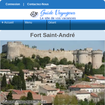
Connexion
|
Contactez-Nous
✈ Accueil
Menu
Géant
Fort Saint-André
Vue sur le château fort Saint André