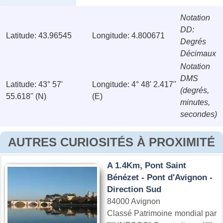
Notation
DD:
Latitude: 43.96545
Longitude: 4.800671
Degrés
Décimaux
Notation
DMS
Latitude: 43° 57'
Longitude: 4° 48' 2.417''
(degrés,
55.618'' (N)
(E)
minutes,
secondes)
AUTRES CURIOSITÉS À PROXIMITÉ
A 1.4Km, Pont Saint
Bénézet - Pont d'Avignon -
Direction Sud
84000 Avignon
Classé Patrimoine mondial par