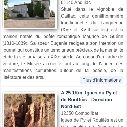
81140 Andillac
Situé dans le vignoble de
Gaillac, cette gentilhommière
traditionnelle du Languedoc
(XVe et XVIII siècles) est la
maison natale du poète romantique Maurice de Guérin
(1810-1839). Sa soeur Eugénie rédigea à son intention un
journal qui constitue un témoignage précieux de la mentalité
et de la vie tarnaise au XIXe siècle. Au coeur d'un cadre de
verdure, le Musée accueille tout au long de l'année des
manifestations culturelles autour de la poésie, de la
littérature et des arts.
Plus d'informations
A 25.1Km, Igues du Py et
de Rouffiès - Direction
Nord-Est
12350 Compolibat
Igues de Py et Rouffiès est un
site insolite en Aveyron. Le