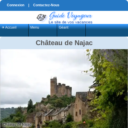
Connexion
|
Contactez-Nous
✈ Accueil
Menu
Géant
Château de Najac
Château de Najac