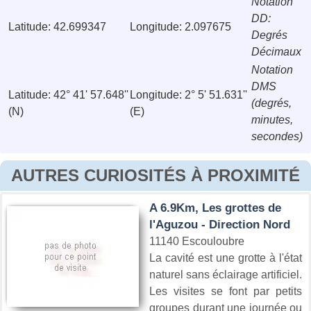
Notation
DD:
Latitude: 42.699347
Longitude: 2.097675
Degrés
Décimaux
Notation
DMS
Latitude: 42° 41' 57.648''
Longitude: 2° 5' 51.631''
(degrés,
(N)
(E)
minutes,
secondes)
AUTRES CURIOSITÉS À PROXIMITÉ
A 6.9Km, Les grottes de
l'Aguzou - Direction Nord
11140 Escouloubre
La cavité est une grotte à l'état
naturel sans éclairage artificiel.
Les visites se font par petits
groupes durant une journée ou