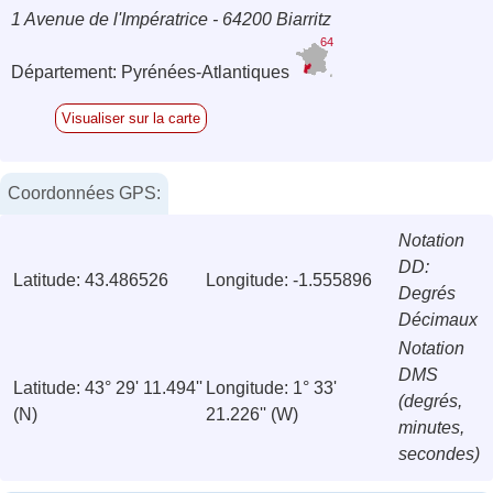
1 Avenue de l'Impératrice - 64200 Biarritz
64
Département: Pyrénées-Atlantiques
Visualiser sur la carte
Coordonnées GPS:
Notation
DD:
Latitude: 43.486526
Longitude: -1.555896
Degrés
Décimaux
Notation
DMS
Latitude: 43° 29' 11.494''
Longitude: 1° 33'
(degrés,
(N)
21.226'' (W)
minutes,
secondes)