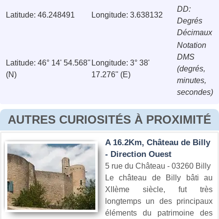
DD:
Latitude: 46.248491
Longitude: 3.638132
Degrés
Décimaux
Notation
DMS
Latitude: 46° 14' 54.568''
Longitude: 3° 38'
(degrés,
(N)
17.276'' (E)
minutes,
secondes)
AUTRES CURIOSITÉS À PROXIMITÉ
A 16.2Km, Château de Billy
- Direction Ouest
5 rue du Château - 03260 Billy
Le château de Billy bâti au
XIIème siècle, fut très
longtemps un des principaux
éléments du patrimoine des