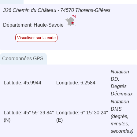
326 Chemin du Château - 74570 Thorens-Glières
74
Département: Haute-Savoie
Visualiser sur la carte
Coordonnées GPS:
Notation
DD:
Latitude: 45.9944
Longitude: 6.2584
Degrés
Décimaux
Notation
DMS
Latitude: 45° 59' 39.84''
Longitude: 6° 15' 30.24''
(degrés,
(N)
(E)
minutes,
secondes)