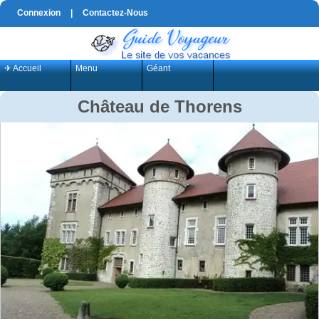
Connexion
|
Contactez-Nous
✈ Accueil
Menu
Géant
Château de Thorens