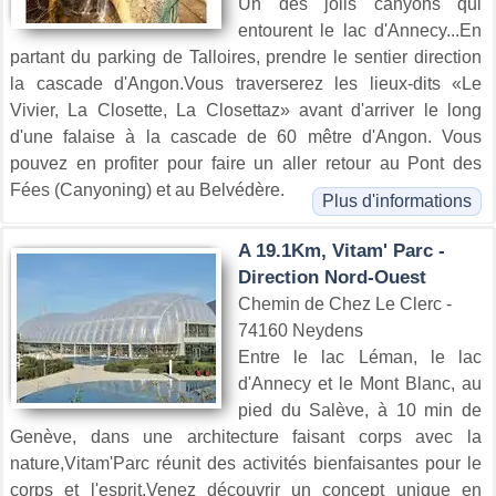
Un des jolis canyons qui
entourent le lac d'Annecy...En
partant du parking de Talloires, prendre le sentier direction
la cascade d'Angon.Vous traverserez les lieux-dits «Le
Vivier, La Closette, La Closettaz» avant d'arriver le long
d'une falaise à la cascade de 60 mêtre d'Angon. Vous
pouvez en profiter pour faire un aller retour au Pont des
Fées (Canyoning) et au Belvédère.
Plus d'informations
A 19.1Km, Vitam' Parc -
Direction Nord-Ouest
Chemin de Chez Le Clerc -
74160 Neydens
Entre le lac Léman, le lac
d'Annecy et le Mont Blanc, au
pied du Salève, à 10 min de
Genève, dans une architecture faisant corps avec la
nature,Vitam'Parc réunit des activités bienfaisantes pour le
corps et l'esprit.Venez découvrir un concept unique en