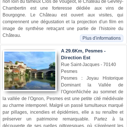
non loin du fameux Clos de Vougeot, le Château de Gevrey-
Chambertin est une forteresse dédiée aux vins de
Bourgogne. Le Château est ouvert aux visites, qui
comprennent une dégustation et la projection d'un film en
image de synthèse retraçant une partie de l'histoire du
Château.
Plus d'informations
A 29.6Km, Pesmes -
Direction Est
Rue Saint-Jacques - 70140
Pesmes
Pesmes : Joyau Historique
Dominant la Vallée de
l'OgnonNichée au sommet de
la vallée de l'Ognon, Pesmes est une petite cité médiévale
au charme intemporel. Malgré un passé tumultueux marqué
par pillages, incendies et épidémies, elle a su renaître et
préserver un patrimoine remarquable. Partez à la
découverte de ses ruelles pittoresques, où s'égrènent les