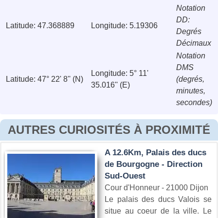
Notation
DD:
Latitude: 47.368889
Longitude: 5.19306
Degrés
Décimaux
Notation
DMS
Longitude: 5° 11'
Latitude: 47° 22' 8'' (N)
(degrés,
35.016'' (E)
minutes,
secondes)
AUTRES CURIOSITÉS À PROXIMITÉ
A 12.6Km, Palais des ducs
de Bourgogne - Direction
Sud-Ouest
Cour d'Honneur - 21000 Dijon
Le palais des ducs Valois se
situe au coeur de la ville. Le