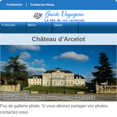
Connexion
|
Contactez-Nous
✈ Accueil
Menu
Géant
Château d'Arcelot
Château d'Arcelot
Crédit Photo : W.Mechelke (Wikimedia) - Licence : CC BY-SA 3.0
Pas de gallerie photo. Si vous désirez partager vos photos,
contactez-nous