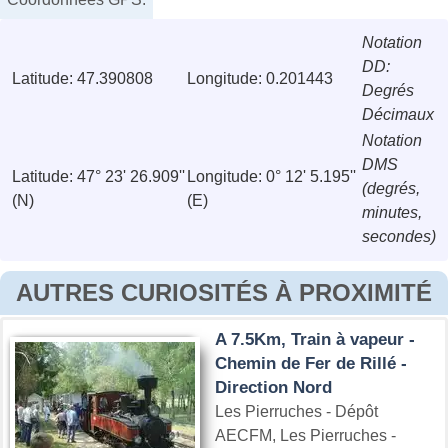
Notation
DD:
Latitude: 47.390808
Longitude: 0.201443
Degrés
Décimaux
Notation
DMS
Latitude: 47° 23' 26.909''
Longitude: 0° 12' 5.195''
(degrés,
(N)
(E)
minutes,
secondes)
AUTRES CURIOSITÉS À PROXIMITÉ
A 7.5Km, Train à vapeur -
Chemin de Fer de Rillé -
Direction Nord
Les Pierruches - Dépôt
AECFM, Les Pierruches -