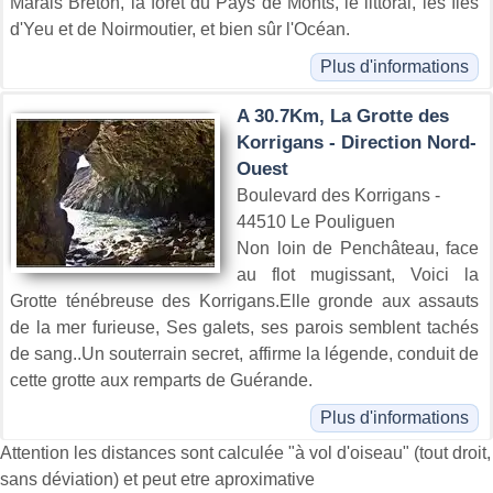
Marais Breton, la forêt du Pays de Monts, le littoral, les îles
d'Yeu et de Noirmoutier, et bien sûr l'Océan.
Plus d'informations
A 30.7Km, La Grotte des
Korrigans - Direction Nord-
Ouest
Boulevard des Korrigans -
44510 Le Pouliguen
Non loin de Penchâteau, face
au flot mugissant, Voici la
Grotte ténébreuse des Korrigans.Elle gronde aux assauts
de la mer furieuse, Ses galets, ses parois semblent tachés
de sang..Un souterrain secret, affirme la légende, conduit de
cette grotte aux remparts de Guérande.
Plus d'informations
Attention les distances sont calculée "à vol d'oiseau" (tout droit,
sans déviation) et peut etre aproximative