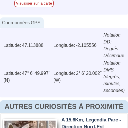
Visualiser sur la carte
Coordonnées GPS:
Notation
DD:
Latitude: 47.113888
Longitude: -2.105556
Degrés
Décimaux
Notation
DMS
Latitude: 47° 6' 49.997''
Longitude: 2° 6' 20.002''
(degrés,
(N)
(W)
minutes,
secondes)
AUTRES CURIOSITÉS À PROXIMITÉ
A 15.6Km, Legendia Parc -
Direction Nord-Est