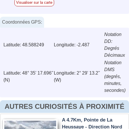
Visualiser sur la carte
Coordonnées GPS:
Notation
DD:
Latitude: 48.588249
Longitude: -2.487
Degrés
Décimaux
Notation
DMS
Latitude: 48° 35' 17.696''
Longitude: 2° 29' 13.2''
(degrés,
(N)
(W)
minutes,
secondes)
AUTRES CURIOSITÉS À PROXIMITÉ
A 4.7Km, Pointe de La
Heussaye - Direction Nord