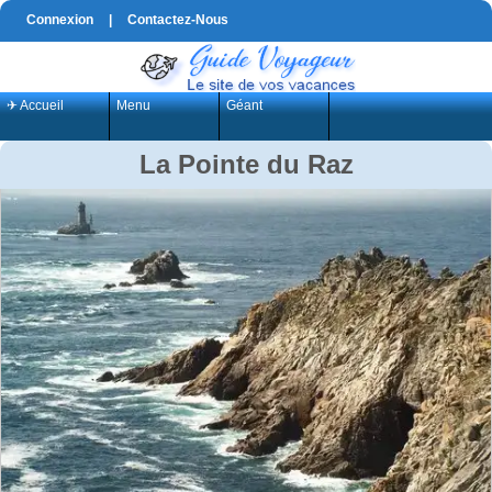
Connexion
|
Contactez-Nous
✈ Accueil
Menu
Géant
La Pointe du Raz