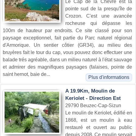
Le Cap de la Chèvre est la
pointe sud de la presqu'île de
Crozon. C'est une avancée
rocheuse qui dépasse les
100m de hauteur par endroits. Ce site classé pour son
paysage exceptionnel, fait partie du Parc naturel régional
d'Armorique. Un sentier côtier (GR34), au milieu des
bruyères fait le tour du cap, vous pouvez donc effectuer une
balade trés agréable, dans un milieu naturel à l'état sauvage
et admirer des magnifiques paysages (falaises, pointe de
saint hernot, baie de...
Plus d'informations
A 19.9Km, Moulin de
Keriolet - Direction Est
29790 Beuzec-Cap-Sizun
Le moulin de Keriolet, édifié en
1868, est un moulin à eau
restauré et ouvert au public
depuis 2008. Ce moulin servait