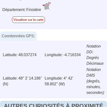
29
Département: Finistère
Visualiser sur la carte
Coordonnées GPS:
Notation
DD:
Latitude: 48.037274
Longitude: -4.716334
Degrés
Décimaux
Notation
DMS
Latitude: 48° 2' 14.186''
Longitude: 4° 42'
(degrés,
(N)
58.802'' (W)
minutes,
secondes)
AUTRES CURIOSITÉS À PROXIMITÉ