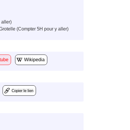
aller)
Grotelle (Compter 5H pour y aller)
tube
Wikipedia
Copier le lien