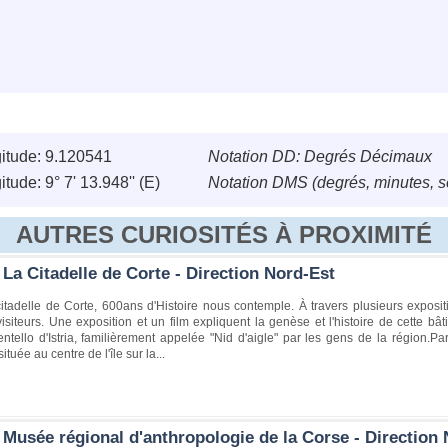
itude: 9.120541
Notation DD: Degrés Décimaux
tude: 9° 7' 13.948'' (E)
Notation DMS (degrés, minutes, 
AUTRES CURIOSITÉS À PROXIMITÉ
La Citadelle de Corte - Direction Nord-Est
citadelle de Corte, 600ans d'Histoire nous contemple. À travers plusieurs expositi
isiteurs. Une exposition et un film expliquent la genèse et l'histoire de cette bâ
ntello d'Istria, familièrement appelée "Nid d'aigle" par les gens de la région.Pa
ituée au centre de l'île sur la...
 Musée régional d'anthropologie de la Corse - Direction