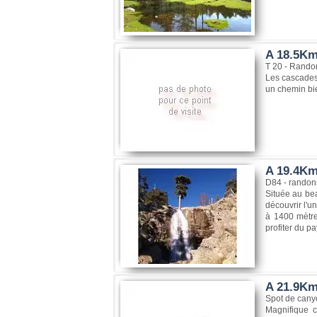
A 18.5Km
T 20 - Rando
Les cascades 
un chemin bie
A 19.4Km
D84 - randon
Située au be
découvrir l'u
à 1400 mètre
profiter du p
A 21.9Km
Spot de can
Magnifique 