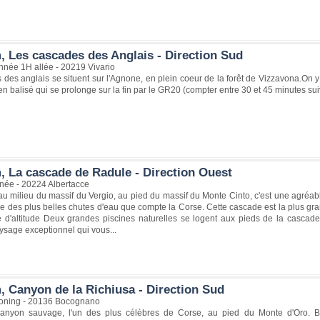
, Les cascades des Anglais - Direction Sud
nnée 1H allée - 20219 Vivario
des anglais se situent sur l'Agnone, en plein coeur de la forêt de Vizzavona.On y
n balisé qui se prolonge sur la fin par le GR20 (compter entre 30 et 45 minutes suiv
, La cascade de Radule - Direction Ouest
née - 20224 Albertacce
au milieu du massif du Vergio, au pied du massif du Monte Cinto, c'est une agréa
ne des plus belles chutes d'eau que compte la Corse. Cette cascade est la plus gr
 d'altitude Deux grandes piscines naturelles se logent aux pieds de la cascade, 
aysage exceptionnel qui vous...
, Canyon de la Richiusa - Direction Sud
yoning - 20136 Bocognano
canyon sauvage, l'un des plus célèbres de Corse, au pied du Monte d'Oro. B