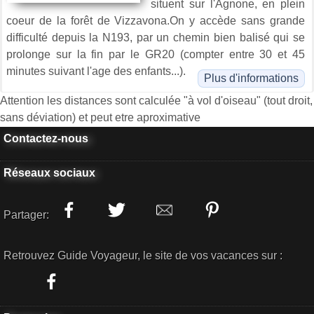
situent sur l'Agnone, en plein
coeur de la forêt de Vizzavona.On y accède sans grande
difficulté depuis la N193, par un chemin bien balisé qui se
prolonge sur la fin par le GR20 (compter entre 30 et 45
minutes suivant l'age des enfants...).
Plus d'informations
Attention les distances sont calculée "à vol d'oiseau" (tout droit,
sans déviation) et peut etre aproximative
Contactez-nous
Réseaux sociaux
Partager:
Retrouvez Guide Voyageur, le site de vos vacances sur :