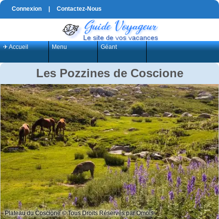
Connexion
|
Contactez-Nous
✈ Accueil
Menu
Géant
Les Pozzines de Coscione
Plateau du Coscione © Tous Droits Réservés par Omois