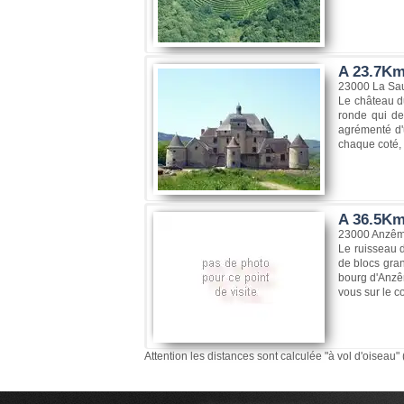
A 23.7Km
23000 La Sa
Le château du
ronde qui dev
agrémenté d'u
chaque coté, s
A 36.5Km
23000 Anzê
Le ruisseau d
de blocs gran
bourg d'Anzêm
vous sur le co
Attention les distances sont calculée "à vol d'oiseau" 