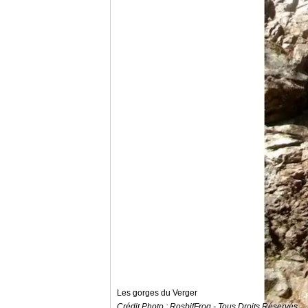
Les gorges du Verger
Crédit Photo : RosbifFrog - Tous Droits Réservés