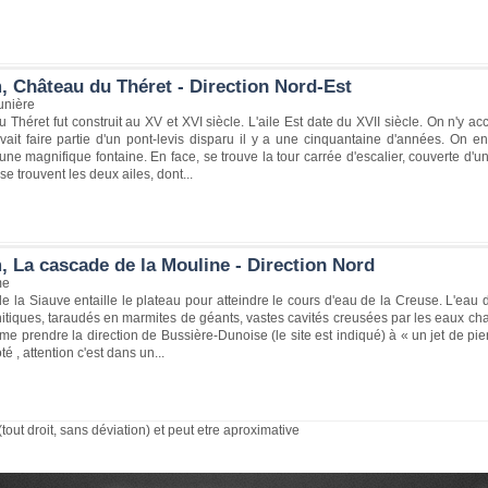
, Château du Théret - Direction Nord-Est
unière
 Théret fut construit au XV et XVI siècle. L'aile Est date du XVII siècle. On n'y a
ait faire partie d'un pont-levis disparu il y a une cinquantaine d'années. On e
ne magnifique fontaine. En face, se trouve la tour carrée d'escalier, couverte d'
e trouvent les deux ailes, dont...
, La cascade de la Mouline - Direction Nord
me
e la Siauve entaille le plateau pour atteindre le cours d'eau de la Creuse. L'eau
itiques, taraudés en marmites de géants, vastes cavités creusées par les eaux ch
e prendre la direction de Bussière-Dunoise (le site est indiqué) à « un jet de pier
té , attention c'est dans un...
(tout droit, sans déviation) et peut etre aproximative