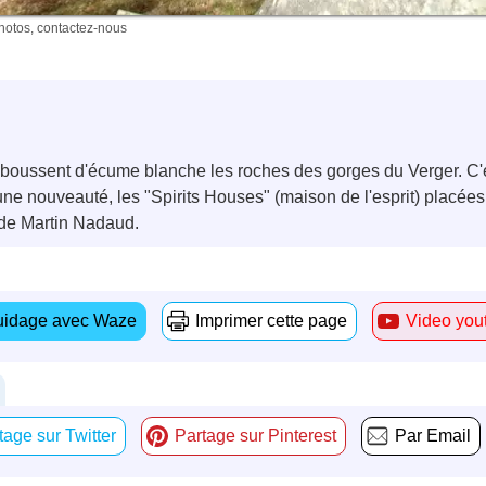
photos, contactez-nous
oussent d'écume blanche les roches des gorges du Verger. C'es
ne nouveauté, les "Spirits Houses" (maison de l'esprit) placée
 de Martin Nadaud.
idage avec Waze
Imprimer cette page
Video you
tage sur Twitter
Partage sur Pinterest
Par Email