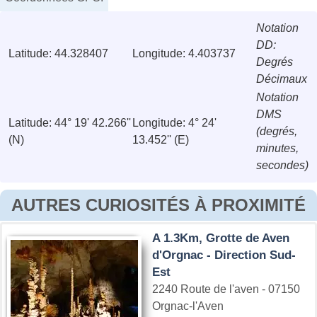
Notation
DD:
Latitude: 44.328407
Longitude: 4.403737
Degrés
Décimaux
Notation
DMS
Latitude: 44° 19' 42.266''
Longitude: 4° 24'
(degrés,
(N)
13.452'' (E)
minutes,
secondes)
AUTRES CURIOSITÉS À PROXIMITÉ
A 1.3Km, Grotte de Aven
d'Orgnac - Direction Sud-
Est
2240 Route de l'aven - 07150
Orgnac-l'Aven