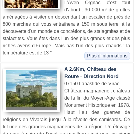
L'Aven Orgnac c'est tout
d'abord : 30 000 m² de grottes
aménagées à visiter en descendant un escalier de près de
800 marches qui vous entraînera à 150 m sous terre, à la
découverte d'un monde de concrétions, de stalagmites et de
stalactites. Vous êtes dans l'un des plus grands et des plus
riches avens d'Europe. Mais pas l'un des plus chauds : la
température est de 13 °
Plus d'informations
A 2.6Km, Château des
Roure - Direction Nord
07150 Labastide-de-Virac
Château-magnanerie : château
de la fin du Moyen-Age classé
Monument Historique en 1978.
Haut lieu des guerres de
religions en Vivarais jusqu' à la révolte des camisards. Ce
fut une des grandes magnaneries de la région. Un élevage
de vers à soie (de l'oeuf au papillon) ainsi que les vieux