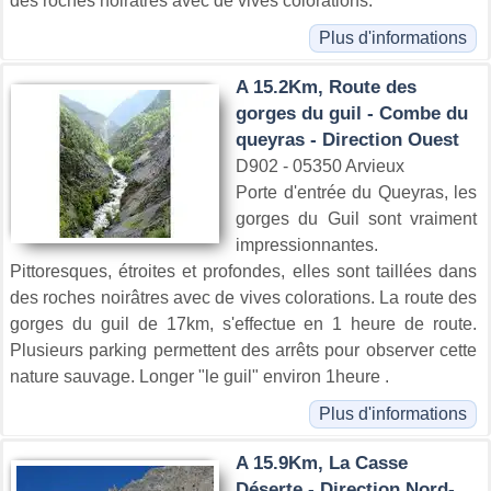
des roches noirâtres avec de vives colorations.
Plus d'informations
A 15.2Km, Route des
gorges du guil - Combe du
queyras - Direction Ouest
D902 - 05350 Arvieux
Porte d'entrée du Queyras, les
gorges du Guil sont vraiment
impressionnantes.
Pittoresques, étroites et profondes, elles sont taillées dans
des roches noirâtres avec de vives colorations. La route des
gorges du guil de 17km, s'effectue en 1 heure de route.
Plusieurs parking permettent des arrêts pour observer cette
nature sauvage. Longer "le guil" environ 1heure .
Plus d'informations
A 15.9Km, La Casse
Déserte - Direction Nord-