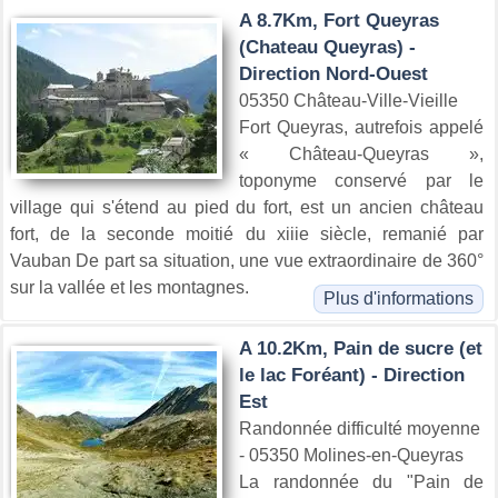
A 8.7Km, Fort Queyras
(Chateau Queyras) -
Direction Nord-Ouest
05350 Château-Ville-Vieille
Fort Queyras, autrefois appelé
« Château-Queyras »,
toponyme conservé par le
village qui s'étend au pied du fort, est un ancien château
fort, de la seconde moitié du xiiie siècle, remanié par
Vauban De part sa situation, une vue extraordinaire de 360°
sur la vallée et les montagnes.
Plus d'informations
A 10.2Km, Pain de sucre (et
le lac Foréant) - Direction
Est
Randonnée difficulté moyenne
- 05350 Molines-en-Queyras
La randonnée du "Pain de