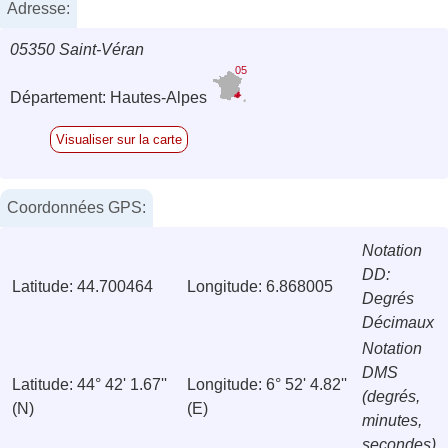
Adresse:
05350 Saint-Véran
05
Département: Hautes-Alpes
Visualiser sur la carte
Coordonnées GPS:
Notation
DD:
Latitude: 44.700464
Longitude: 6.868005
Degrés
Décimaux
Notation
DMS
Latitude: 44° 42' 1.67''
Longitude: 6° 52' 4.82''
(degrés,
(N)
(E)
minutes,
secondes)