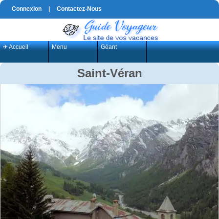
Connexion
|
Contactez-Nous
✈ Accueil
Menu
Géant
Saint-Véran