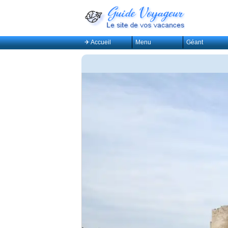
✈ Accueil
Menu
Géant