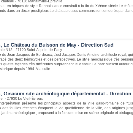
château - 76116 Martainville-Épreville
eau en briques de style Rennaissance construit à la fin du XVème siècle.Le châtea
nds dans un décor prestigieux.Le château et ses communs sont entourés par d'anci
, Le Château du Buisson de May - Direction Sud
ale N13 - 27120 Saint-Aquilin-de-Pacy
de Jean Jacques de Bordeaux, c'est Jacques Denis Antoine, architecte royal, qui f
tracé des deux hémicycles et des perspectives. Le style néoclassique très perso
s quatre façades très différentes surprennent le visiteur. Le parc s'inscrit auto
orique depuis 1994. A la suite...
, Gisacum site archéologique départemental - Direction
er - 27930 Le Vieil-Évreux
interprétation présente les principaux aspects de la ville gallo-romaine de "G
s des fouilles récentes évoquent la vie quotidienne de la ville, des origines j
jardin archéologique , proposent à la fois une mise en scène originale et pédago