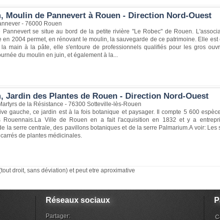
, Moulin de Pannevert à Rouen - Direction Nord-Ouest
Pannever - 76000 Rouen
 Pannevert se situe au bord de la petite rivière "Le Robec" de Rouen. L'assoc
en 2004 permet, en rénovant le moulin, la sauvegarde de ce patrimoine. Elle est
 la main à la pâte, elle s'entoure de professionnels qualifiés pour les gros ouv
urnée du moulin en juin, et également à la...
, Jardin des Plantes de Rouen - Direction Nord-Ouest
artyrs de la Résistance - 76300 Sotteville-lès-Rouen
rive gauche, ce jardin est à la fois botanique et paysager. Il compte 5 600 espè
 Rouennais.La Ville de Rouen en a fait l'acquisition en 1832 et y a entre
de la serre centrale, des pavillons botaniques et de la serre Palmarium.A voir: Les
 carrés de plantes médicinales.
(tout droit, sans déviation) et peut etre aproximative
Réseaux sociaux
P
Partager:
C