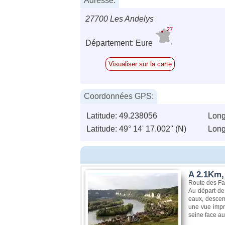
Adresse:
27700 Les Andelys
27
Département: Eure
Visualiser sur la carte
Coordonnées GPS:
Latitude: 49.238056
Long
Latitude: 49° 14' 17.002'' (N)
Longi
A 2.1Km,
Route des Fa
Au départ de 
eaux, descent
une vue impr
seine face aux