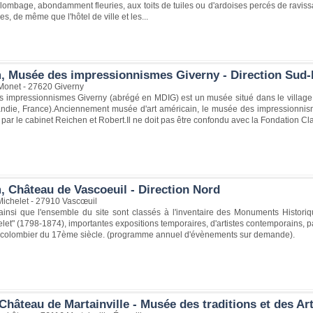
ombage, abondamment fleuries, aux toits de tuiles ou d'ardoises percés de ravissa
les, de même que l'hôtel de ville et les...
, Musée des impressionnismes Giverny - Direction Sud-
onet - 27620 Giverny
 impressionnismes Giverny (abrégé en MDIG) est un musée situé dans le village 
die, France).Anciennement musée d'art américain, le musée des impressionnism
par le cabinet Reichen et Robert.Il ne doit pas être confondu avec la Fondation Cla
, Château de Vascoeuil - Direction Nord
Michelet - 27910 Vascœuil
insi que l'ensemble du site sont classés à l'inventaire des Monuments Historique
et" (1798-1874), importantes expositions temporaires, d'artistes contemporains, p
 colombier du 17ème siècle. (programme annuel d'évènements sur demande).
Château de Martainville - Musée des traditions et des A