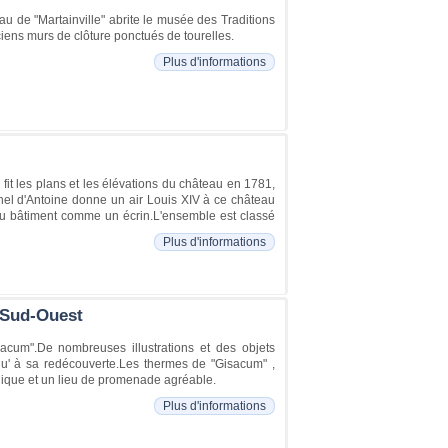
u de "Martainville" abrite le musée des Traditions
ens murs de clôture ponctués de tourelles.
Plus d'informations
it les plans et les élévations du château en 1781,
nnel d'Antoine donne un air Louis XIV à ce château
ur du bâtiment comme un écrin.L'ensemble est classé
Plus d'informations
 Sud-Ouest
isacum".De nombreuses illustrations et des objets
usqu' à sa redécouverte.Les thermes de "Gisacum" ,
gique et un lieu de promenade agréable.
Plus d'informations