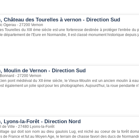
, Château des Tourelles à vernon - Direction Sud
ic Ogerau - 27200 Vernon
s Tourelles du XIII éme siècle est une forteresse destinée à protéger l'entrée du p
e département de l'Eure en Normandie, Il est classé monument historique depuis j
, Moulin de Vernon - Direction Sud
 Bonnard - 27200 Vernon
ncien pont médiéval du XII éme siècle, le Vieux-Moulin est un ancien moulin à ea
est également un jolie spot pour les photographes. Aujourd'hui, la roue pendante n
, Lyons-la-Forêt - Direction Nord
l de Ville - 27480 Lyons-la-Forêt
illage qui doit son nom au dieu gaulois Lug, est niché au coeur de la forêt dom
es de France et fut au Moyen Age, le terrain de chasse favori des ducs de Norman