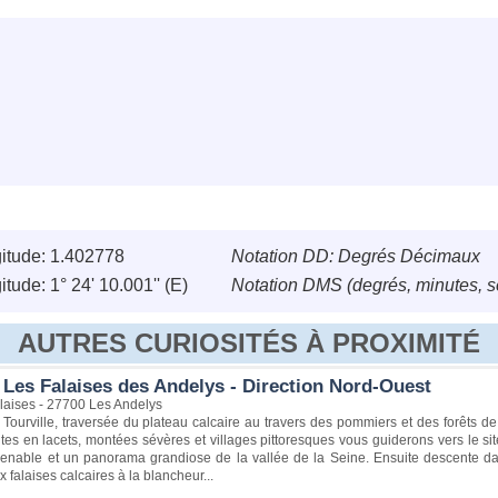
itude: 1.402778
Notation DD: Degrés Décimaux
tude: 1° 24' 10.001'' (E)
Notation DMS (degrés, minutes, 
AUTRES CURIOSITÉS À PROXIMITÉ
 Les Falaises des Andelys - Direction Nord-Ouest
laises - 27700 Les Andelys
Tourville, traversée du plateau calcaire au travers des pommiers et des forêts d
es en lacets, montées sévères et villages pittoresques vous guiderons vers le site
enable et un panorama grandiose de la vallée de la Seine. Ensuite descente dan
 falaises calcaires à la blancheur...