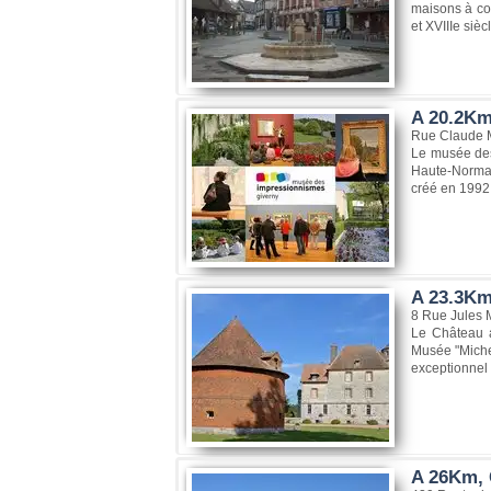
maisons à col
et XVIIIe sièc
A 20.2Km
Rue Claude M
Le musée des
Haute-Norman
créé en 1992 
A 23.3Km
8 Rue Jules 
Le Château a
Musée "Michel
exceptionnel
A 26Km, 