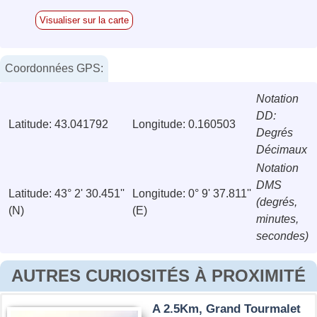
Visualiser sur la carte
Coordonnées GPS:
Notation
DD:
Latitude: 43.041792
Longitude: 0.160503
Degrés
Décimaux
Notation
DMS
Latitude: 43° 2' 30.451''
Longitude: 0° 9' 37.811''
(degrés,
(N)
(E)
minutes,
secondes)
AUTRES CURIOSITÉS À PROXIMITÉ
A 2.5Km, Grand Tourmalet