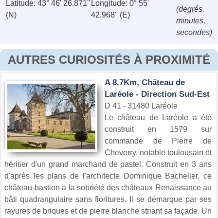
Latitude: 43° 46' 26.871''
Longitude: 0° 55'
(degrés,
(N)
42.968'' (E)
minutes,
secondes)
AUTRES CURIOSITÉS À PROXIMITÉ
A 8.7Km, Château de
Laréole - Direction Sud-Est
D 41 - 31480 Laréole
Le château de Laréole a été
construit en 1579 sur
commande de Pierre de
Cheverry, notable toulousain et
héritier d'un grand marchand de pastel. Construit en 3 ans
d'après les plans de l'architecte Dominique Bachelier, ce
château-bastion a la sobriété des châteaux Renaissance au
bâti quadrangulaire sans fioritures. Il se démarque par ses
rayures de briques et de pierre blanche striant sa façade. Un