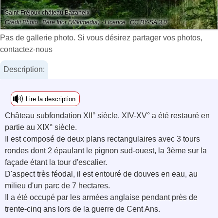
Saint-Fréjoux château Bazaneix
Crédit Photo : Père Igor (Wikimedia) - Licence : CC BY-SA 3.0
Pas de gallerie photo. Si vous désirez partager vos photos,
contactez-nous
Description:
Lire la description
Château subfondation XII° siècle, XIV-XV° a été restauré en
partie au XIX° siècle.
Il est composé de deux plans rectangulaires avec 3 tours
rondes dont 2 épaulant le pignon sud-ouest, la 3ème sur la
façade étant la tour d'escalier.
D'aspect très féodal, il est entouré de douves en eau, au
milieu d'un parc de 7 hectares.
Il a été occupé par les armées anglaise pendant près de
trente-cinq ans lors de la guerre de Cent Ans.