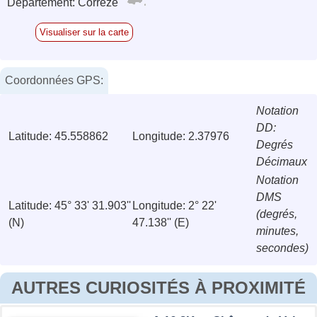
Département: Corrèze
Visualiser sur la carte
Coordonnées GPS:
Notation
DD:
Latitude: 45.558862
Longitude: 2.37976
Degrés
Décimaux
Notation
DMS
Latitude: 45° 33' 31.903''
Longitude: 2° 22'
(degrés,
(N)
47.138'' (E)
minutes,
secondes)
AUTRES CURIOSITÉS À PROXIMITÉ