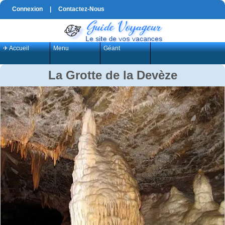
Connexion
|
Contactez-Nous
✈ Accueil
Menu
Géant
La Grotte de la Devèze