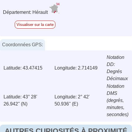
34
Département: Hérault
Visualiser sur la carte
Coordonnées GPS:
Notation
DD:
Latitude: 43.47415
Longitude: 2.714149
Degrés
Décimaux
Notation
DMS
Latitude: 43° 28'
Longitude: 2° 42'
(degrés,
26.942'' (N)
50.936'' (E)
minutes,
secondes)
AUTRES CURIOSITÉS À PROXIMITÉ