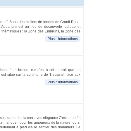
rnel". Sous des milliers de tonnes de Granit Rose,
.L'Aquarium est un lieu de découverte ludique et
nes thématiques : la Zone des Embruns, la Zone des
Plus d'informations
cherie " en breton, car c'est à cet endroit que les
ot est situé sur la commune de Trégastel, face aux
Plus d'informations
ose, surplombe la mer avec élégance.C'est une trés
as manquer, pour les amoureux de la nature, ou si
tuitement à pied via le sentier des douaniers. Le