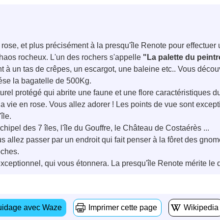
it rose, et plus précisément à la presqu'île Renote pour effectu
haos rocheux. L'un des rochers s'appelle
"La palette du peintr
t à un tas de crêpes, un escargot, une baleine etc.. Vous déco
ése la bagatelle de 500Kg.
rel protégé qui abrite une faune et une flore caractéristiques d
a vie en rose. Vous allez adorer ! Les points de vue sont except
île.
ipel des 7 îles, l'île du Gouffre, le Château de Costaérès ...
us allez passer par un endroit qui fait penser à la fôret des gnom
oches.
xceptionnel, qui vous étonnera. La presqu'île Renote mérite le d
idage avec Waze
Imprimer cette page
Wikipedia