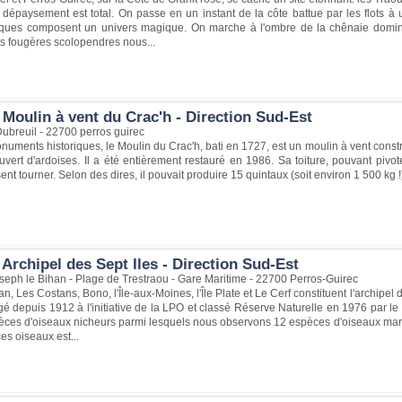
le dépaysement est total. On passe en un instant de la côte battue par les flots 
iques composent un univers magique. On marche à l'ombre de la chênaie dominan
es fougères scolopendres nous...
Moulin à vent du Crac'h - Direction Sud-Est
ubreuil - 22700 perros guirec
onuments historiques, le Moulin du Crac'h, bati en 1727, est un moulin à vent constr
ouvert d'ardoises. Il a été entièrement restauré en 1986. Sa toiture, pouvant pivot
ent tourner. Selon des dires, il pouvait produire 15 quintaux (soit environ 1 500 kg !
Archipel des Sept Iles - Direction Sud-Est
seph le Bihan - Plage de Trestraou - Gare Maritime - 22700 Perros-Guirec
n, Les Costans, Bono, l'Île-aux-Moines, l'Île Plate et Le Cerf constituent l'archipel 
gé depuis 1912 à l'initiative de la LPO et classé Réserve Naturelle en 1976 par le 
èces d'oiseaux nicheurs parmi lesquels nous observons 12 espèces d'oiseaux mari
es oiseaux est...