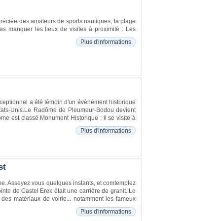
préciée des amateurs de sports nautiques, la plage
as manquer les lieux de visites à proximité : Les
Plus d'informations
ceptionnel a été témoin d'un évènement historique
es Etats-Unis.Le Radôme de Pleumeur-Bodou devient
me est classé Monument Historique ; il se visite à
Plus d'informations
st
ime. Asseyez vous quelques instants, et comtemplez
ointe de Castel Erek était une carrière de granit. Le
ent des matériaux de voirie... notamment les fameux
Plus d'informations