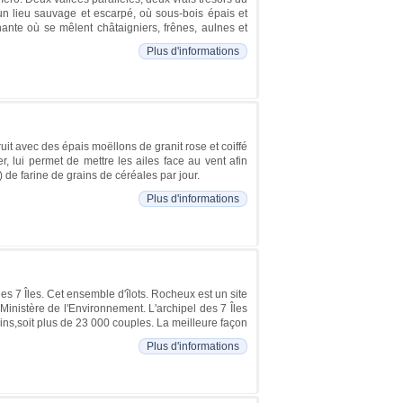
à un lieu sauvage et escarpé, où sous-bois épais et
te où se mêlent châtaigniers, frênes, aulnes et
Plus d'informations
uit avec des épais moëllons de granit rose et coiffé
er, lui permet de mettre les ailes face au vent afin
) de farine de grains de céréales par jour.
Plus d'informations
des 7 Îles. Cet ensemble d'îlots. Rocheux est un site
Ministère de l'Environnement. L'archipel des 7 Îles
ns,soit plus de 23 000 couples. La meilleure façon
Plus d'informations