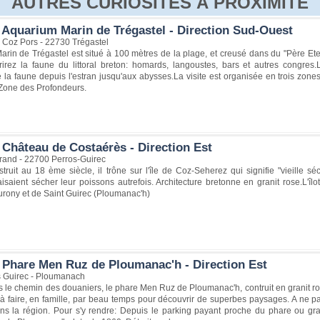
AUTRES CURIOSITÉS À PROXIMITÉ
 Aquarium Marin de Trégastel - Direction Sud-Ouest
 Coz Pors - 22730 Trégastel
rin de Trégastel est situé à 100 mètres de la plage, et creusé dans du "Père Ete
irez la faune du littoral breton: homards, langoustes, bars et autres congres
 la faune depuis l'estran jusqu'aux abysses.La visite est organisée en trois zo
 Zone des Profondeurs.
 Château de Costaérès - Direction Est
rand - 22700 Perros-Guirec
ruit au 18 ème siècle, il trône sur l'île de Coz-Seherez qui signifie "vieille sé
isaient sécher leur poissons autrefois. Architecture bretonne en granit rose.L'îl
urony et de Saint Guirec (Ploumanac'h)
 Phare Men Ruz de Ploumanac'h - Direction Est
 Guirec - Ploumanach
s le chemin des douaniers, le phare Men Ruz de Ploumanac'h, contruit en granit r
 à faire, en famille, par beau temps pour découvrir de superbes paysages. A ne p
ns la région. Pour s'y rendre: Depuis le parking payant proche du phare ou gra