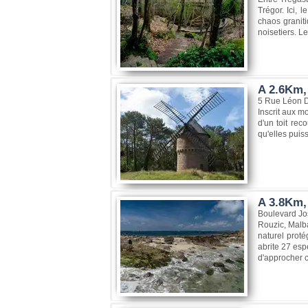
Trégor. Ici, 
chaos granit
noisetiers. L
A 2.6Km, 
5 Rue Léon D
Inscrit aux m
d'un toit rec
qu'elles puiss
A 3.8Km, 
Boulevard Jo
Rouzic, Malba
naturel proté
abrite 27 esp
d'approcher c