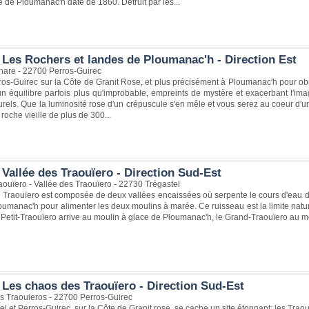
 de Ploumanac'h date de 1860. Détruit par les...
 Les Rochers et landes de Ploumanac'h - Direction Est
are - 22700 Perros-Guirec
ros-Guirec sur la Côte de Granit Rose, et plus précisément à Ploumanac'h pour obs
 équilibre parfois plus qu'improbable, empreints de mystère et exacerbant l'ima
rels. Que la luminosité rose d'un crépuscule s'en mêle et vous serez au coeur d'u
roche vieille de plus de 300...
Vallée des Traouïero - Direction Sud-Est
ouïero - Vallée des Traouïero - 22730 Trégastel
 Traouïero est composée de deux vallées encaissées où serpente le cours d'eau d
oumanac'h pour alimenter les deux moulins à marée. Ce ruisseau est la limite nat
 Petit-Traouïero arrive au moulin à glace de Ploumanac'h, le Grand-Traouïero au mo
 Les chaos des Traouïero - Direction Sud-Est
s Traouieros - 22700 Perros-Guirec
el et Perros-Guirec, sur la Côte de Granit rose, se cache un site étonnant: les Traou