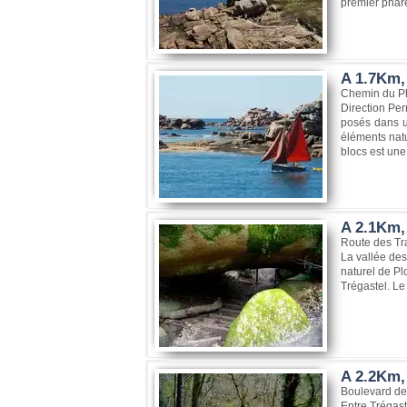
premier phare
A 1.7Km,
Chemin du Ph
Direction Per
posés dans un
éléments natu
blocs est une 
A 2.1Km, 
Route des Tra
La vallée des
naturel de Pl
Trégastel. Le
A 2.2Km,
Boulevard de
Entre Trégast