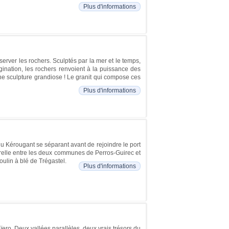
Plus d'informations
erver les rochers. Sculptés par la mer et le temps,
gination, les rochers renvoient à la puissance des
ne sculpture grandiose ! Le granit qui compose ces
Plus d'informations
u Kérougant se séparant avant de rejoindre le port
urelle entre les deux communes de Perros-Guirec et
ulin à blé de Trégastel.
Plus d'informations
ïero. Deux vallées parallèles, deux vrais trésors du