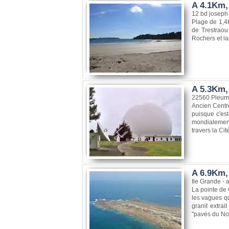
A 4.1Km,
12 bd joseph 
Plage de 1,4K
de Trestraou
Rochers et la
A 5.3Km,
22560 Pleum
Ancien Centr
puisque c'es
mondialement 
travers la Cit
A 6.9Km, 
Ile Grande -
La pointe de 
les vagues qu
granit extrai
"pavés du Nord