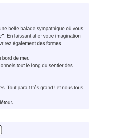
er une belle balade sympathique où vous
e"
. En laissant aller votre imagination
uvrirez également des formes
u bord de mer.
ionnels tout le long du sentier des
es. Tout parait trés grand ! et nous tous
étour.