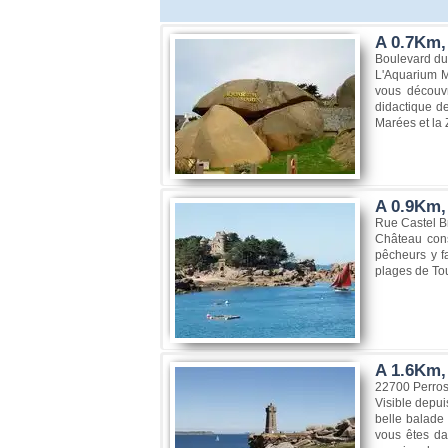
A 0.7Km,
Boulevard du
L'Aquarium Ma
vous découvr
didactique de
Marées et la
A 0.9Km,
Rue Castel B
Château const
pêcheurs y fa
plages de To
A 1.6Km,
22700 Perros
Visible depui
belle balade
vous êtes da