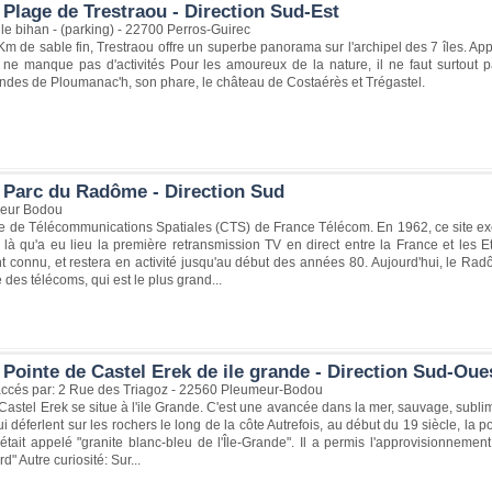
 Plage de Trestraou - Direction Sud-Est
le bihan - (parking) - 22700 Perros-Guirec
m de sable fin, Trestraou offre un superbe panorama sur l'archipel des 7 îles. Ap
 ne manque pas d'activités Pour les amoureux de la nature, il ne faut surtout p
ndes de Ploumanac'h, son phare, le château de Costaérès et Trégastel.
 Parc du Radôme - Direction Sud
eur Bodou
e de Télécommunications Spatiales (CTS) de France Télécom. En 1962, ce site ex
t là qu'a eu lieu la première retransmission TV en direct entre la France et l
connu, et restera en activité jusqu'au début des années 80. Aujourd'hui, le Radô
é des télécoms, qui est le plus grand...
Pointe de Castel Erek de ile grande - Direction Sud-Oue
 accés par: 2 Rue des Triagoz - 22560 Pleumeur-Bodou
Castel Erek se situe à l'ile Grande. C'est une avancée dans la mer, sauvage, subl
i déferlent sur les rochers le long de la côte Autrefois, au début du 19 siècle, la p
t était appelé "granite blanc-bleu de l'Île-Grande". Il a permis l'approvisionnem
" Autre curiosité: Sur...