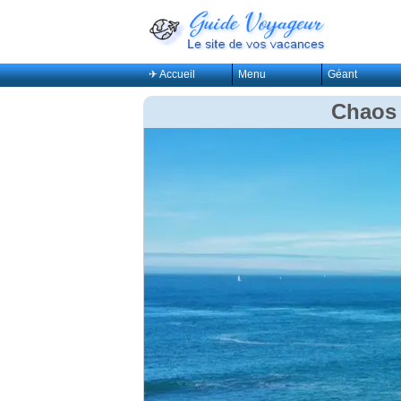
✈ Accueil
Menu
Géant
Chaos 