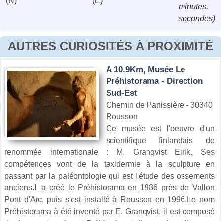
(N)
(E)
minutes,
secondes)
AUTRES CURIOSITÉS À PROXIMITÉ
A 10.9Km, Musée Le
Préhistorama - Direction
Sud-Est
Chemin de Panissière - 30340
Rousson
Ce musée est l'oeuvre d'un
scientifique finlandais de
renommée internationale : M. Granqvist Eirik. Ses
compétences vont de la taxidermie à la sculpture en
passant par la paléontologie qui est l'étude des ossements
anciens.Il a créé le Préhistorama en 1986 près de Vallon
Pont d'Arc, puis s'est installé à Rousson en 1996.Le nom
Préhistorama à été inventé par E. Granqvist, il est composé