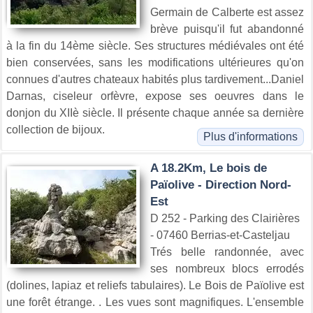
Germain de Calberte est assez
brève puisqu'il fut abandonné
à la fin du 14ème siècle. Ses structures médiévales ont été
bien conservées, sans les modifications ultérieures qu'on
connues d'autres chateaux habités plus tardivement...Daniel
Darnas, ciseleur orfèvre, expose ses oeuvres dans le
donjon du XIIè siècle. Il présente chaque année sa dernière
collection de bijoux.
Plus d'informations
A 18.2Km, Le bois de
Païolive - Direction Nord-
Est
D 252 - Parking des Clairières
- 07460 Berrias-et-Casteljau
Trés belle randonnée, avec
ses nombreux blocs errodés
(dolines, lapiaz et reliefs tabulaires). Le Bois de Païolive est
une forêt étrange. . Les vues sont magnifiques. L'ensemble