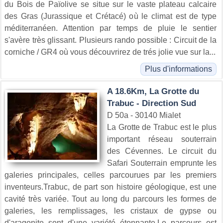
du Bois de Païolive se situe sur le vaste plateau calcaire
des Gras (Jurassique et Crétacé) où le climat est de type
méditerranéen. Attention par temps de pluie le sentier
s'avère très glissant. Plusieurs rando possible : Circuit de la
corniche / GR4 où vous découvrirez de trés jolie vue sur la...
Plus d'informations
A 18.6Km, La Grotte du
Trabuc - Direction Sud
D 50a - 30140 Mialet
La Grotte de Trabuc est le plus
important réseau souterrain
des Cévennes. Le circuit du
Safari Souterrain emprunte les
galeries principales, celles parcourues par les premiers
inventeurs.Trabuc, de part son histoire géologique, est une
cavité très variée. Tout au long du parcours les formes de
galeries, les remplissages, les cristaux de gypse ou
d'aragonite sont d'une variété étonnante.Le parcours est