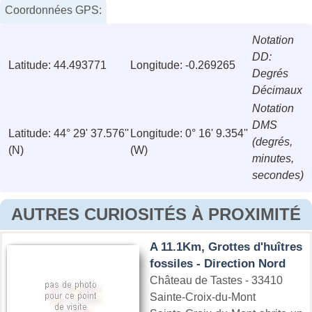
Coordonnées GPS:
Notation
DD:
Latitude: 44.493771
Longitude: -0.269265
Degrés
Décimaux
Notation
DMS
Latitude: 44° 29' 37.576''
Longitude: 0° 16' 9.354''
(degrés,
(N)
(W)
minutes,
secondes)
AUTRES CURIOSITÉS À PROXIMITÉ
A 11.1Km, Grottes d'huîtres
fossiles - Direction Nord
Château de Tastes - 33410
Sainte-Croix-du-Mont