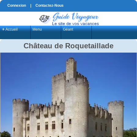
Connexion
|
Contactez-Nous
✈ Accueil
Menu
Géant
Château de Roquetaillade