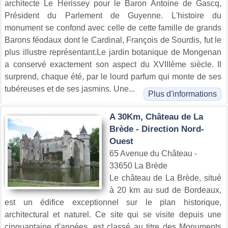
architecte Le Herissey pour le Baron Antoine de Gascq,
Président du Parlement de Guyenne. L'histoire du
monument se confond avec celle de cette famille de grands
Barons féodaux dont le Cardinal, François de Sourdis, fut le
plus illustre représentant.Le jardin botanique de Mongenan
a conservé exactement son aspect du XVIIIème siècle. Il
surprend, chaque été, par le lourd parfum qui monte de ses
tubéreuses et de ses jasmins. Une...
Plus d'informations
A 30Km, Château de La
Brède - Direction Nord-
Ouest
65 Avenue du Château -
33650 La Brède
Le château de La Brède, situé
à 20 km au sud de Bordeaux,
est un édifice exceptionnel sur le plan historique,
architectural et naturel. Ce site qui se visite depuis une
cinquantaine d'années, est classé au titre des Monuments