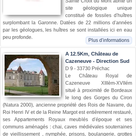
Sainte Croix du Mont abrite un
site géologique unique
constitué de fossiles d'huîtres
surplombant la Garonne. Datées de 22 millions d'années
par les géologues, les huîtres se sont installées ici en eau
peu profonde.
Plus d'informations
A 12.5Km, Château de
Cazeneuve - Direction Sud
D 9 - 33730 Préchac
Le Château Royal de
Cazeneuve XIIIèm-XVIIém
situé à proximité de Bordeaux
le long des Gorges du Ciron
(Natura 2000), ancienne propriété des Rois de Navarre, du
Roi Henri IV et de la Reine Margot est entièrement restauré,
ses Appartements Royaux meublés d'époque et ses
communs aménagés : chai, caves médiévales souterraines
de vieillissement , nymphée, prisons, boulangerie, grottes